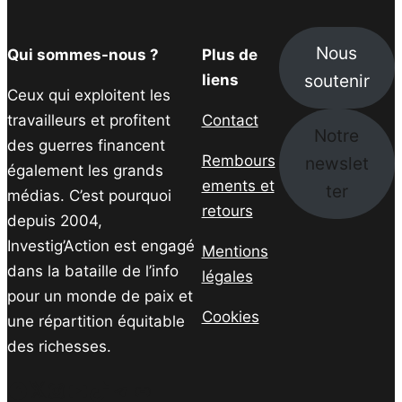
Nous
Qui sommes-nous ?
Plus de
soutenir
liens
Ceux qui exploitent les
travailleurs et profitent
Contact
Notre
des guerres financent
Rembours
newslet
également les grands
ements et
ter
médias. C’est pourquoi
retours
depuis 2004,
Investig’Action est engagé
Mentions
dans la bataille de l’info
légales
pour un monde de paix et
Cookies
une répartition équitable
des richesses.
Facebook
Twitter
Instagram
YouTube
TikTok
Telegram
Lien