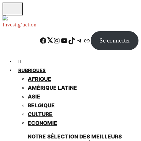
Skip
to
main
content
Facebook
Twitter
Instagram
YouTube
TikTok
Telegram
Lien
Se connecter
RUBRIQUES
AFRIQUE
AMÉRIQUE LATINE
ASIE
BELGIQUE
CULTURE
ECONOMIE
NOTRE SÉLECTION DES MEILLEURS