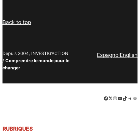
Back to top
Depuis 2004, INVESTIG’ACTION
Espagnol
English
/
Comprendre le monde pour le
changer
Facebook
LinkedIn
Instagram
YouTube
TikTok
Tele
Lie
RUBRIQUES