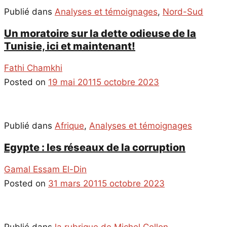
Publié dans
Analyses et témoignages
,
Nord-Sud
Un moratoire sur la dette odieuse de la
Tunisie, ici et maintenant!
Fathi Chamkhi
Posted on
19 mai 2011
5 octobre 2023
Publié dans
Afrique
,
Analyses et témoignages
Egypte : les réseaux de la corruption
Gamal Essam El-Din
Posted on
31 mars 2011
5 octobre 2023