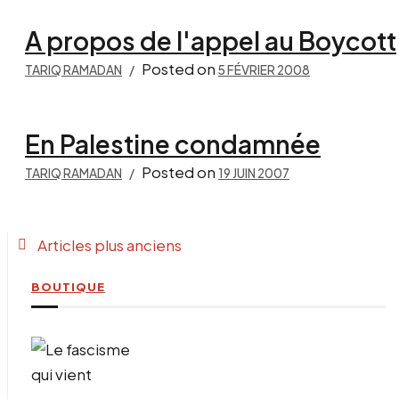
A propos de l'appel au Boycott
Posted on
TARIQ RAMADAN
5 FÉVRIER 2008
En Palestine condamnée
Posted on
TARIQ RAMADAN
19 JUIN 2007
Navigation
Articles plus anciens
des
BOUTIQUE
articles