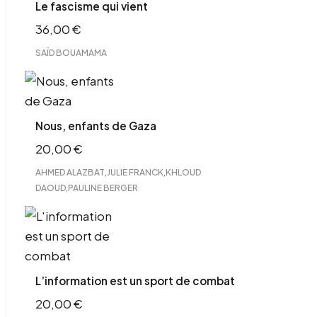
Le fascisme qui vient
36,00
€
SAÏD BOUAMAMA
Nous, enfants de Gaza
20,00
€
,
,
AHMED ALAZBAT
JULIE FRANCK
KHLOUD
,
DAOUD
PAULINE BERGER
L’information est un sport de combat
20,00
€