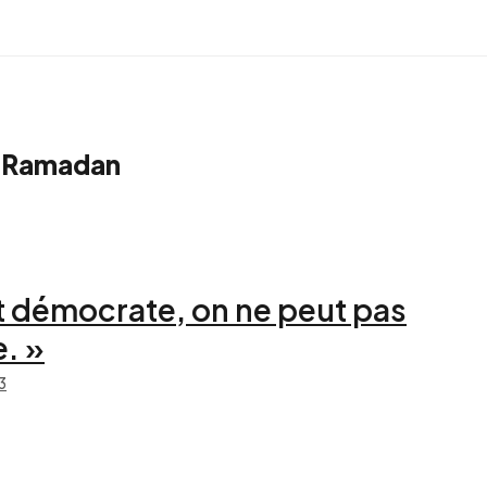
q Ramadan
t démocrate, on ne peut pas
e. »
3