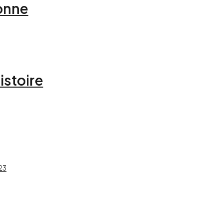
Donne
istoire
23