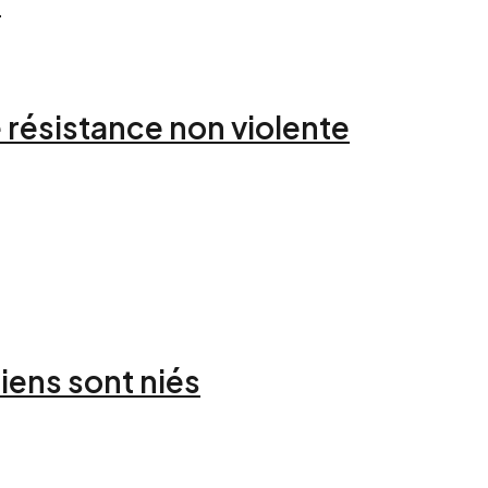
…
résistance non violente
iens sont niés