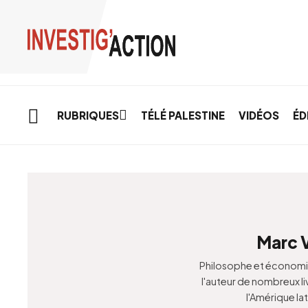
Skip to main content
RUBRIQUES
TÉLÉ PALESTINE
VIDÉOS
ÉD
Marc 
Philosophe et économis
l'auteur de nombreux li
l'Amérique lat