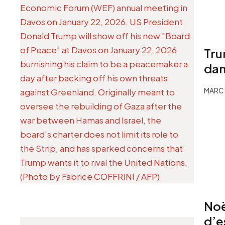
Tru
dan
MARC 
Noë
d’e