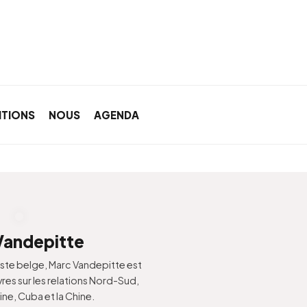
ITIONS
NOUS
AGENDA
Vandepitte
te belge, Marc Vandepitte est
vres sur les relations Nord-Sud,
ine, Cuba et la Chine.