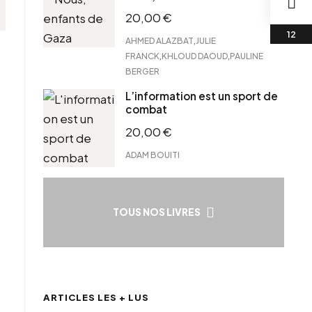
20,00
€
,
AHMED ALAZBAT
JULIE
,
,
FRANCK
KHLOUD DAOUD
PAULINE
BERGER
L’information est un sport de
combat
20,00
€
ADAM BOUITI
TOUS NOS LIVRES
ARTICLES LES + LUS