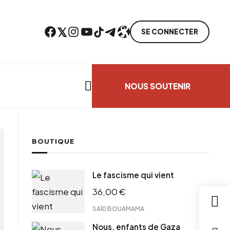
Facebook
Twitter
Instagram
YouTube
TikTok
Telegram
Lien
SE CONNECTER
Search everything...
NOUS SOUTENIR
BOUTIQUE
Le fascisme qui vient
36,00
€
SAÏD BOUAMAMA
Nous, enfants de Gaza