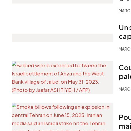
MARC 
Un 
cap
MARC 
Cou
pal
MARC 
Pou
mai