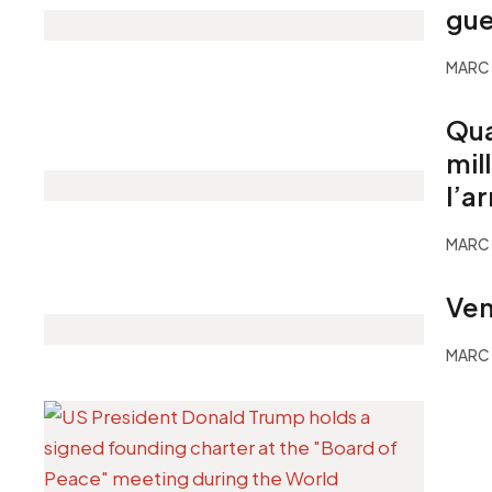
gue
MARC 
Qua
mil
l’a
MARC 
Ven
MARC 