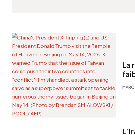
La 
fai
MARC 
L’I