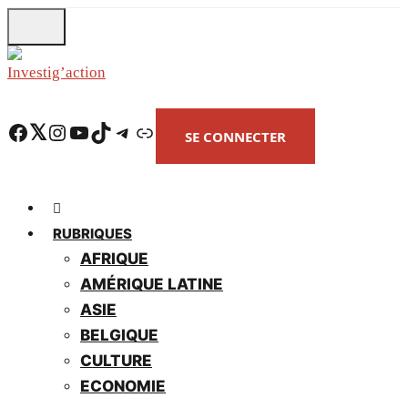
Skip
to
main
content
Facebook
Twitter
Instagram
YouTube
TikTok
Telegram
Lien
SE CONNECTER
RUBRIQUES
AFRIQUE
AMÉRIQUE LATINE
ASIE
BELGIQUE
CULTURE
ECONOMIE