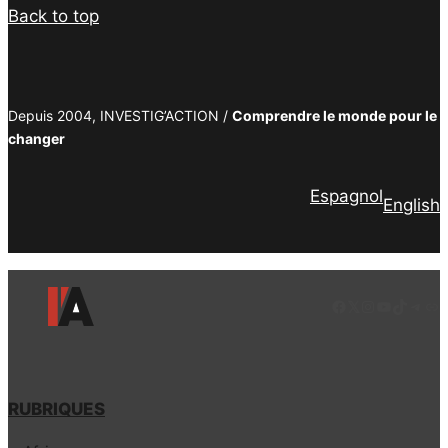
Back to top
Depuis 2004, INVESTIG’ACTION /
Comprendre le monde pour le
changer
Espagnol
English
Facebook
LinkedIn
Instagram
YouTube
TikTok
Tele
Lie
RUBRIQUES