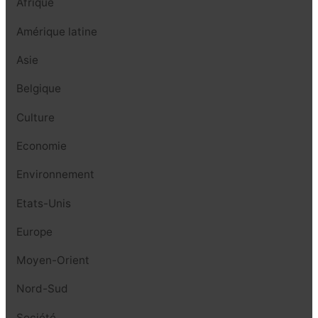
Afrique
Amérique latine
Asie
Belgique
Culture
Economie
Environnement
Etats-Unis
Europe
Moyen-Orient
Nord-Sud
Société