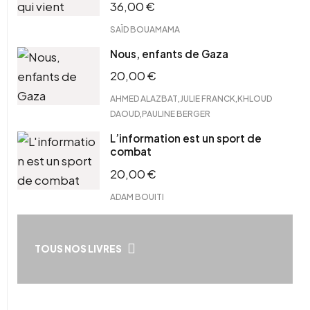
36,00
€
SAÏD BOUAMAMA
Nous, enfants de Gaza
20,00
€
,
,
AHMED ALAZBAT
JULIE FRANCK
KHLOUD
,
DAOUD
PAULINE BERGER
L’information est un sport de
combat
20,00
€
ADAM BOUITI
TOUS NOS LIVRES