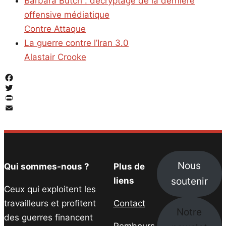
Barbara Butch : décryptage de la dernière
offensive médiatique
Contre Attaque
La guerre contre l’Iran 3.0
Alastair Crooke
Facebook
Twitter
PrintFriendly
Email
Nous
Qui sommes-nous ?
Plus de
soutenir
liens
Ceux qui exploitent les
travailleurs et profitent
Contact
Notre
des guerres financent
Rembours