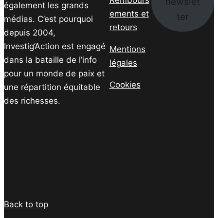
newslet
également les grands
ements et
ter
médias. C’est pourquoi
retours
depuis 2004,
Investig’Action est engagé
Mentions
dans la bataille de l’info
légales
pour un monde de paix et
Cookies
une répartition équitable
des richesses.
Facebook
Twitter
Instagram
YouTube
TikTok
Telegram
Lien
Facebook
Twitter
PrintFriendly
Email
Back to top