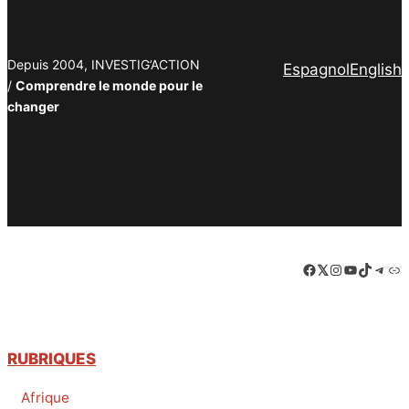
Depuis 2004, INVESTIG’ACTION
Espagnol
English
/
Comprendre le monde pour le
changer
Facebook
Twitter
PrintFriendly
Email
Facebook
LinkedIn
Instagram
YouTube
TikTok
Tele
Lie
RUBRIQUES
Afrique