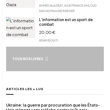
,
,
AHMED ALAZBAT
JULIE FRANCK
KHLOUD
,
DAOUD
PAULINE BERGER
L’information est un sport de
combat
20,00
€
ADAM BOUITI
TOUS NOS LIVRES
ARTICLES LES + LUS
Ukraine: la guerre par procuration que les États-
Unis mènent sans relâche contre la Russie