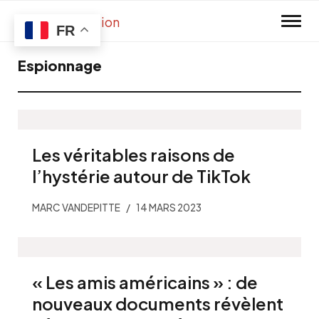
Skip to main content
FR
Espionnage
Les véritables raisons de
l’hystérie autour de TikTok
MARC VANDEPITTE
14 MARS 2023
« Les amis américains » : de
nouveaux documents révèlent