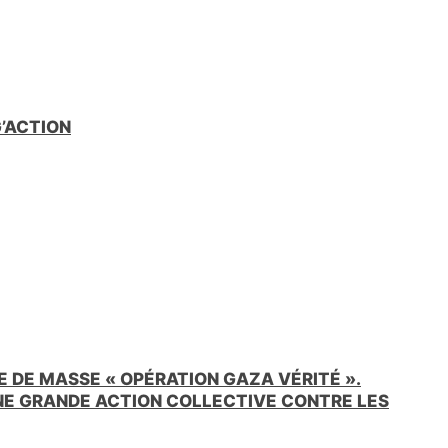
e
n
d
l
y
G’ACTION
 DE MASSE « OPÉRATION GAZA VÉRITÉ ».
UNE GRANDE ACTION COLLECTIVE CONTRE LES