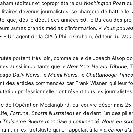
raham (éditeur et copropriétaire du
Washington Post
) qu
taires devenus journalistes, se chargera de battre le 
 tel que, dès le début des années 50, le Bureau des pr
ieurs autres grands médias d’information.
« Vous pouvez 
»
– Un agent de la CIA à Philip Graham, éditeur du
Wash
rutés portent très loin, comme celle de Joseph Alsop do
anes aussi importants que le
New York Herald Tribune
, 
cago Daily News
, le
Miami News
, le
Chattanooga Times
ent des articles commandés par Frank Wisner, qui leur fo
utation professionnelle dont rêvent tous les journaliste
arre de l’Opération Mockingbird, qui couvre désormais 25
Life,
Fortune
,
Sports Illustrated
) en devient l’un des pil
la Troisième Guerre mondiale a commencé. Nous en som
ham, un ex-trotskiste qui en appelait à la «
création d’