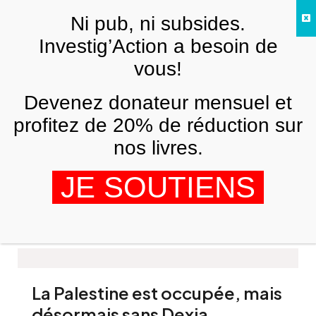
Skip to main content
Ni pub, ni subsides.
FR
Investig’Action a besoin de
vous!
Dexia
Devenez donateur mensuel et
profitez de 20% de réduction sur
nos livres.
Dexia et l’Etat belge couvrent un
JE SOUTIENS
projet de l’armée israélienne
INTAL
16 MAI 2013
La Palestine est occupée, mais
désormais sans Dexia