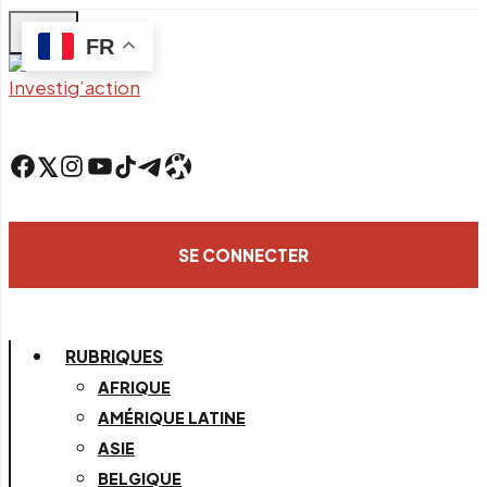
Skip
FR
to
main
content
Facebook
Twitter
Instagram
YouTube
TikTok
Telegram
Lien
SE CONNECTER
RUBRIQUES
AFRIQUE
AMÉRIQUE LATINE
ASIE
BELGIQUE