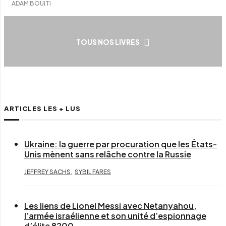
ADAM BOUITI
TOUS NOS LIVRES
ARTICLES LES + LUS
Ukraine: la guerre par procuration que les États-
Unis mènent sans relâche contre la Russie
,
JEFFREY SACHS
SYBIL FARES
Les liens de Lionel Messi avec Netanyahou,
l’armée israélienne et son unité d’espionnage
d’élite 8200