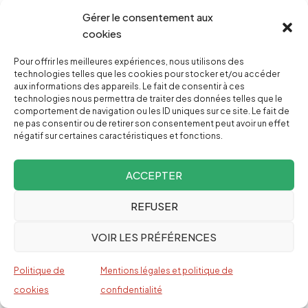
En 1967 – soit 56 ans avant l’attaque du Hamas –
Gérer le consentement aux
Eshkol avait laissé entendre que des événements
cookies
imprévus pourraient accélérer le programme
secret d’
épuration ethnique
d’Israël. Un moment
Pour offrir les meilleures expériences, nous utilisons des
technologies telles que les cookies pour stocker et/ou accéder
pourrait arriver à l’avenir – ce qu’il appelait une
aux informations des appareils. Le fait de consentir à ces
technologies nous permettra de traiter des données telles que le
«
solution de luxe inattendue
» – où Israël pourrait
comportement de navigation ou les ID uniques sur ce site. Le fait de
rapidement réaliser son rêve d’une Palestine sans
ne pas consentir ou de retirer son consentement peut avoir un effet
négatif sur certaines caractéristiques et fonctions.
Palestiniens.
ACCEPTER
«
Peut-être pouvons-nous nous attendre à une
autre guerre, et alors ce problème sera résolu.
REFUSER
Mais c’est une sorte de “luxe”, une solution
VOIR LES PRÉFÉRENCES
inattendue
», expliquait-il au cabinet.
Une fois le contexte manquant ajouté, comme l’a
Politique de
Mentions légales et politique de
fait le journal israélien
Haaretz
dans son nouvel
cookies
confidentialité