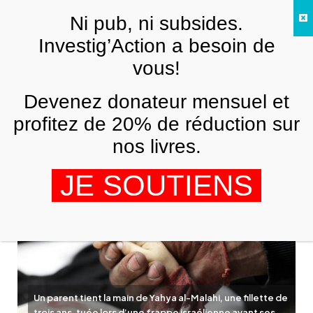
Skip to main content
Ni pub, ni subsides.
FR
Investig’Action a besoin de
vous!
MOYEN-ORIENT
Devenez donateur mensuel et
Comment Israël a planifié le génocide
de Gaza il y a des décennies
profitez de 20% de réduction sur
nos livres.
JONATHAN COOK
12 JUIN 2026
JE SOUTIENS
Un parent tient la main de Yahya al-Malahi, une fillette de
trois ans, tuée lors d’une frappe israélienne avant ses