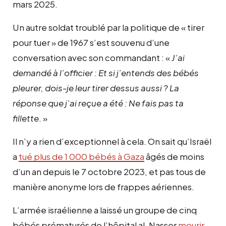
mars 2025.
Un autre soldat troublé par la politique de « tirer
pour tuer » de 1967 s’est souvenu d’une
conversation avec son commandant : «
J’ai
demandé à l’officier : Et si j’entends des bébés
pleurer, dois-je leur tirer dessus aussi ? La
réponse que j’ai reçue a été : Ne fais pas ta
fillette
. »
Il n’y a rien d’exceptionnel à cela. On sait qu’Israël
a
tué plus de 1 000 bébés à Gaza
âgés de moins
d’un an depuis le 7 octobre 2023, et pas tous de
manière anonyme lors de frappes aériennes.
L’armée israélienne a laissé un groupe de cinq
bébés prématurés de l’hôpital al-Nasser
mourir