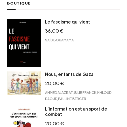
BOUTIQUE
Le fascisme qui vient
36,00
€
SAÏD BOUAMAMA
Nous, enfants de Gaza
20,00
€
,
,
AHMED ALAZBAT
JULIE FRANCK
KHLOUD
,
DAOUD
PAULINE BERGER
L’information est un sport de
combat
20,00
€