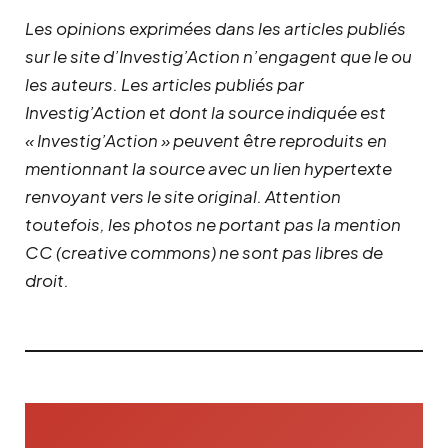
r
r
Les opinions exprimées dans les articles publiés
i
i
sur le site d’Investig’Action n’engagent que le ou
x
x
les auteurs. Les articles publiés par
i
a
Investig’Action et dont la source indiquée est
n
c
« Investig’Action » peuvent être reproduits en
i
t
mentionnant la source avec un lien hypertexte
t
u
renvoyant vers le site original.
Attention
i
e
toutefois, les photos ne portant pas la mention
a
l
CC (creative commons) ne sont pas libres de
l
e
droit.
é
s
t
t
a
i
:
t
7
,