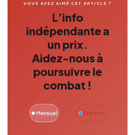
:
5
VOUS AVEZ AIMÉ CET ARTICLE ?
1
0
L’info
5
,
€
indépendante a
0
.
un prix.
0
Aidez-nous à
€
.
poursuivre le
combat !
Mensuel
Une fois