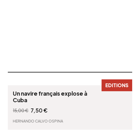
Un navire français explose à
Cuba
7,50
€
15,00
€
L
L
HERNANDO CALVO OSPINA
e
e
p
p