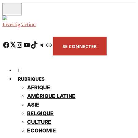
Skip
to
main
content
Facebook
Twitter
Instagram
YouTube
TikTok
Telegram
Lien
SE CONNECTER
RUBRIQUES
AFRIQUE
AMÉRIQUE LATINE
ASIE
BELGIQUE
CULTURE
ECONOMIE