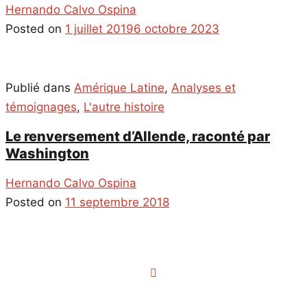
Hernando Calvo Ospina
Posted on
1 juillet 2019
6 octobre 2023
Publié dans
Amérique Latine
,
Analyses et
témoignages
,
L'autre histoire
Le renversement d’Allende, raconté par
Washington
Hernando Calvo Ospina
Posted on
11 septembre 2018
Navigation
des
articles