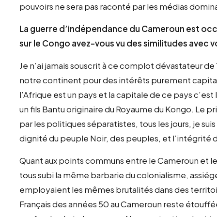
pouvoirs ne sera pas raconté par les médias domin
La guerre d’indépendance du Cameroun est occultée
sur le Congo avez-vous vu des similitudes avec v
Je n’ai jamais souscrit à ce complot dévastateur de
notre continent pour des intérêts purement capitali
l’Afrique est un pays et la capitale de ce pays c’e
un fils Bantu originaire du Royaume du Kongo. Le pr
par les politiques séparatistes, tous les jours, je suis 
dignité du peuple Noir, des peuples, et l’intégrité 
Quant aux points communs entre le Cameroun et le
tous subi la même barbarie du colonialisme, assié
employaient les mêmes brutalités dans des territoi
Français des années 50 au Cameroun reste étouffée e