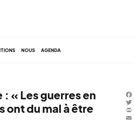
ITIONS
NOUS
AGENDA
: « Les guerres en
Fac
s ont du mal à être
Twi
Prin
Ema