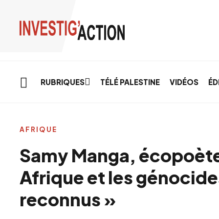
Skip to main content
RUBRIQUES
TÉLÉ PALESTINE
VIDÉOS
ÉD
AFRIQUE
Samy Manga, écopoète 
Afrique et les génocide
reconnus »