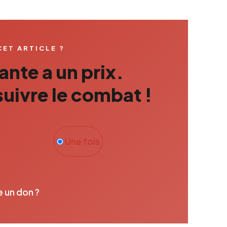
CET ARTICLE ?
nte a un prix.
uivre le combat !
Une fois
e un don ?