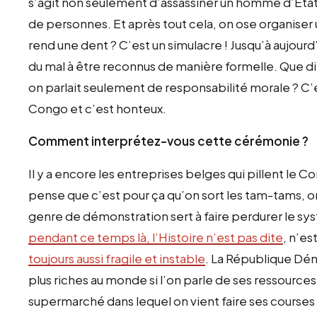
s’agit non seulement d’assassiner un homme d’État
de personnes. Et après tout cela, on ose organiser
rend une dent ? C’est un simulacre ! Jusqu’à aujourd
du mal à être reconnus de manière formelle. Que dir
on parlait seulement de responsabilité morale ? C’es
Congo et c’est honteux.
Comment interprétez-vous cette cérémonie ?
Il y a encore les entreprises belges qui pillent le 
pense que c’est pour ça qu’on sort les tam-tams, on 
genre de démonstration sert à faire perdurer le sys
pendant ce temps là, l’Histoire n’est pas dite
, n’es
toujours aussi fragile et instable
. La République Dé
plus riches au monde si l’on parle de ses ressource
supermarché dans lequel on vient faire ses courses