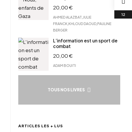
20,00
€
,
AHMED ALAZBAT
JULIE
,
,
FRANCK
KHLOUD DAOUD
PAULINE
BERGER
L’information est un sport de
combat
20,00
€
ADAM BOUITI
TOUS NOS LIVRES
ARTICLES LES + LUS