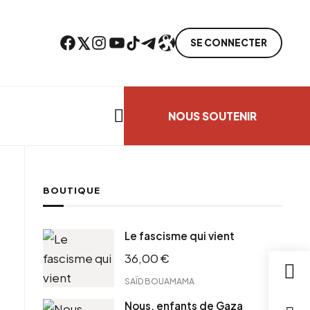
Facebook
Twitter
Instagram
YouTube
TikTok
Telegram
Lien
SE CONNECTER
Search everything...
NOUS SOUTENIR
BOUTIQUE
ebook
Le fascisme qui vient
tter
36,00
€
tFriendly
il
SAÏD BOUAMAMA
Nous, enfants de Gaza