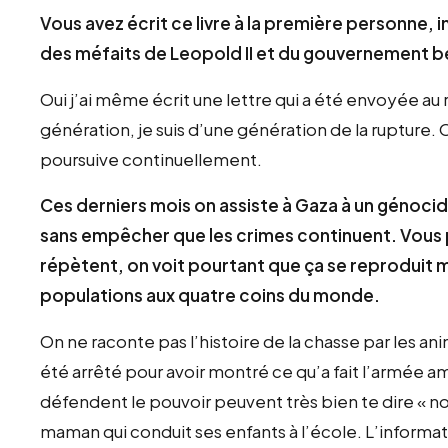
Vous avez écrit ce livre à la première personne,
des méfaits de Leopold II et du gouvernement b
Oui j’ai même écrit une lettre qui a été envoyée au
génération, je suis d’une génération de la rupture. 
poursuive continuellement.
Ces derniers mois on assiste à Gaza à un génocide
sans empêcher que les crimes continuent. Vous pa
répètent, on voit pourtant que ça se reproduit 
populations aux quatre coins du monde.
On ne raconte pas l’histoire de la chasse par les 
été arrêté pour avoir montré ce qu’a fait l’armée am
défendent le pouvoir peuvent très bien te dire « no
maman qui conduit ses enfants à l’école. L’informat