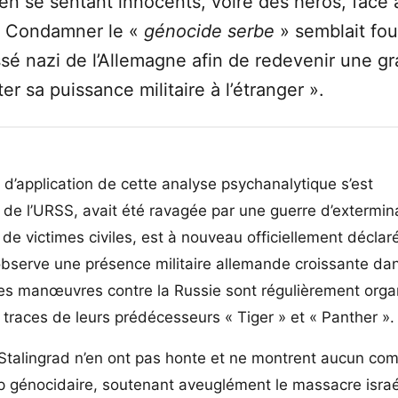
n se sentant innocents, voire des héros, face 
. Condamner le «
génocide serbe
» semblait four
sé nazi de l’Allemagne afin de redevenir une g
er sa puissance militaire à l’étranger ».
d’application de cette analyse psychanalytique s’est
e de l’URSS, avait été ravagée par une guerre d’extermin
 de victimes civiles, est à nouveau officiellement déclar
observe une présence militaire allemande croissante dan
 des manœuvres contre la Russie sont régulièrement orga
traces de leurs prédécesseurs « Tiger » et « Panther ».
 à Stalingrad n’en ont pas honte et ne montrent aucun co
p génocidaire, soutenant aveuglément le massacre israé