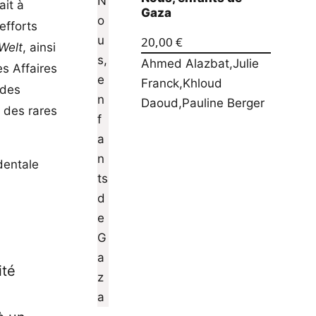
ait à
Gaza
efforts
20,00
€
Welt
, ainsi
Ahmed Alazbat
,
Julie
es Affaires
Franck
,
Khloud
 des
Daoud
,
Pauline Berger
un des rares
identale
ité