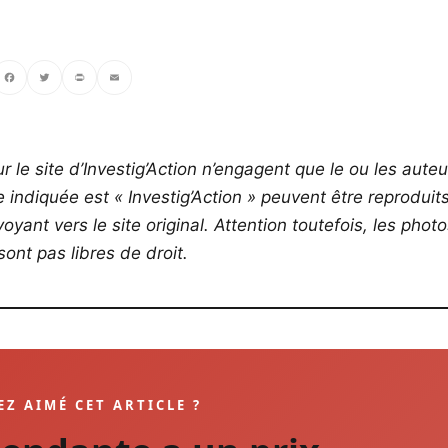
ebook
Twitter
PrintFriendly
Email
r le site d’Investig’Action n’engagent que le ou les auteu
ce indiquée est « Investig’Action » peuvent être reproduit
yant vers le site original.
Attention toutefois, les phot
ont pas libres de droit.
EZ AIMÉ CET ARTICLE ?