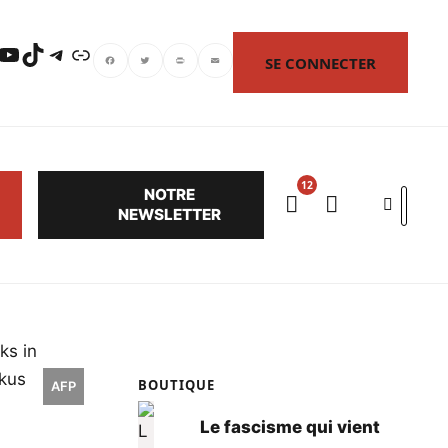
uTube
TikTok
Telegram
Lien
SE CONNECTER
Facebook
Twitter
PrintFriendly
Email
NOTRE
Search
NEWSLETTER
BOUTIQUE
AFP
Le fascisme qui vient