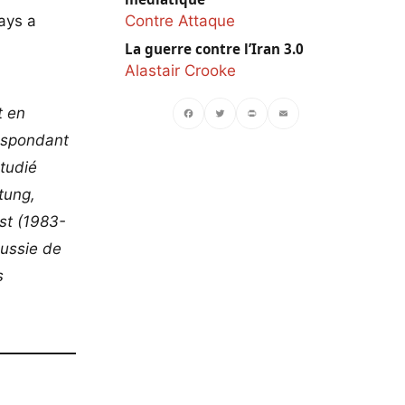
pays a
Contre Attaque
La guerre contre l’Iran 3.0
Alastair Crooke
t en
respondant
Facebook
Twitter
PrintFriendly
Email
étudié
tung,
st (1983-
 Russie de
s