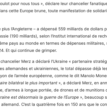
e boulot pour nous tous », déclare leur chancelier fanatiqu
 dans cette Europe brune, toute manifestation de solidar
 plus l’Angleterre – a dépensé 559 milliards de dollars 
ssie (190 milliards), selon l’Institut international de rec
isième pays au monde en termes de dépenses militaires, 
4. Et qui continue de grimper.
le chancelier Merz a déclaré l’Ukraine « partenaire straté
ires allemandes et ukrainiennes, le total dépasse déjà le
mbryon de l’armée européenne, comme le dit Manolo Mone
aire bilatéral le plus important
», a déclaré Merz, en an
, d’armes à longue portée, de drones et de munitions d’a
kraine est désormais la guerre de l’Europe
», beaucoup 
allemand. C’est la quatrième fois en 150 ans que le conf