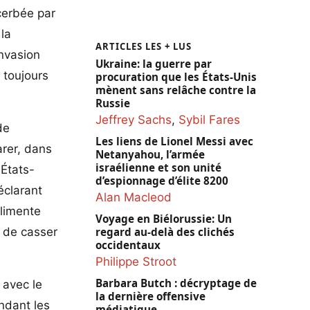
acerbée par
 la
ARTICLES LES + LUS
invasion
Ukraine: la guerre par
 toujours
procuration que les États-Unis
mènent sans relâche contre la
Russie
Jeffrey Sachs
,
Sybil Fares
de
Les liens de Lionel Messi avec
arer, dans
Netanyahou, l’armée
israélienne et son unité
 États-
d’espionnage d’élite 8200
éclarant
Alan Macleod
alimente
Voyage en Biélorussie: Un
é de casser
regard au-delà des clichés
occidentaux
Philippe Stroot
Barbara Butch : décryptage de
 avec le
la dernière offensive
endant les
médiatique