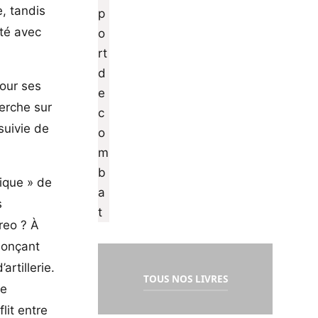
e, tandis
ité avec
pour ses
herche sur
suivie de
gique » de
s
reo ? À
nonçant
rtillerie.
TOUS NOS LIVRES
se
lit entre