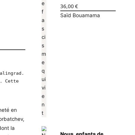
36,00
€
Saïd Bouamama
alingrad. 
. Cette 
ineté en
orbatchev,
dont la
Nous, enfants de