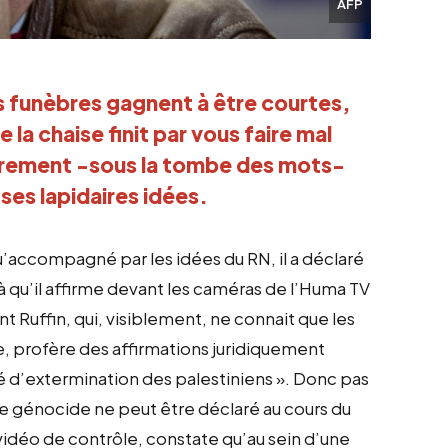
AFP
s funèbres gagnent à être courtes, 
e la chaise finit par vous faire mal 
rement -sous la tombe des mots- 
 ses lapidaires idées.
u’accompagné par les idées du RN, il a déclaré
là qu’il affirme devant les caméras de l’Huma TV
t Ruffin, qui, visiblement, ne connait que les
 profère des affirmations juridiquement
onté d’extermination des palestiniens ». Donc pas
 le génocide ne peut être déclaré au cours du
vidéo de contrôle, constate qu’au sein d’une