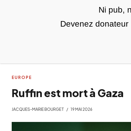
Skip to main content
Ni pub, 
FR
Devenez donateur m
RUBRIQUES
TÉLÉ PALESTINE
VIDÉOS
EUROPE
Ruffin est mort à Gaza
JACQUES-MARIE BOURGET
19 MAI 2026