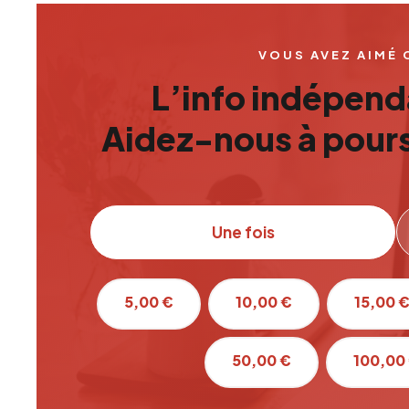
VOUS AVEZ AIMÉ 
L’info indépenda
Aidez-nous à pours
Une fois
5,00 €
10,00 €
15,00 
50,00 €
100,00