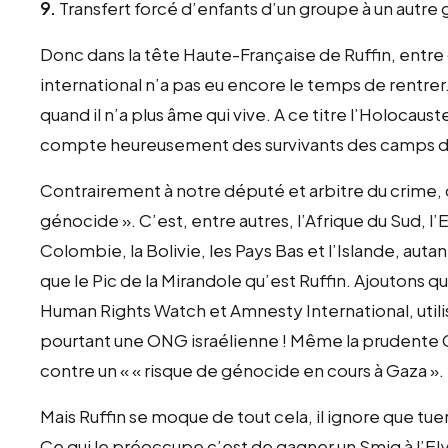
9.
Transfert forcé d’enfants d’un groupe à un autre
Donc dans la tête Haute-Française de Ruffin, entre d
international n’a pas eu encore le temps de rentrer. 
quand il n’a plus âme qui vive. A ce titre l’Holocaus
compte heureusement des survivants des camps de
Contrairement à notre député et arbitre du crime, d
génocide ». C’est, entre autres, l’Afrique du Sud, l’
Colombie, la Bolivie, les Pays Bas et l’Islande, au
que le Pic de la Mirandole qu’est Ruffin. Ajoutons
Human Rights Watch et Amnesty International, utilise
pourtant une ONG israélienne ! Même la prudente C
contre un « « risque de génocide en cours à Gaza ».
Mais Ruffin se moque de tout cela, il ignore que tue
Ce qui le préoccupe c’est de gagner un Smig à l’El