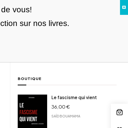
 de vous!
Facebook
Twitter
Instagram
YouTube
TikTok
Telegram
Lien
SE CONNECTER
ion sur nos livres.
Search everything...
NOUS SOUTENIR
BOUTIQUE
ebook
Le fascisme qui vient
tter
36,00
€
tFriendly
il
SAÏD BOUAMAMA