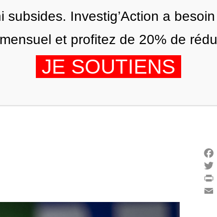
ni subsides. Investig’Action a besoin
ensuel et profitez de 20% de réduct
JE SOUTIENS
ÉDITIONS
NOUS
AGENDA
Fac
Twi
Prin
Ema