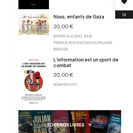
Nous, enfants de Gaza
20,00
€
,
AHMED ALAZBAT
JULIE
,
,
FRANCK
KHLOUD DAOUD
PAULINE
BERGER
L’information est un sport de
combat
20,00
€
ADAM BOUITI
TOUS NOS LIVRES