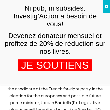
Skip to main content
Ni pub, ni subsides.
FR
Investig’Action a besoin de
vous!
EUROPE
Devenez donateur mensuel et
Bruno Drweski : « La rencontre entre
Macron et le Rassemblement national
profitez de 20% de réduction sur
est assez logique »
nos livres.
GRÉGOIRE LALIEU
10 JUIN 2024
JE SOUTIENS