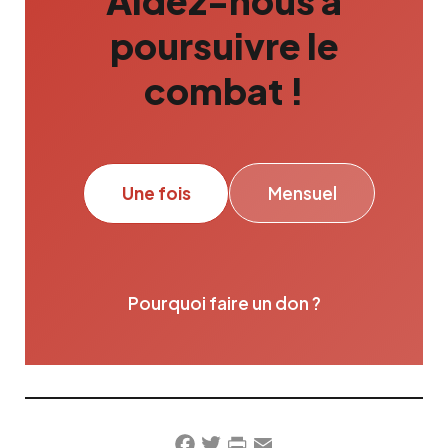
Aidez-nous à
poursuivre le
combat !
Une fois
Mensuel
Pourquoi faire un don ?