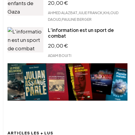
20,00
€
,
,
AHMED ALAZBAT
JULIE FRANCK
KHLOUD
,
DAOUD
PAULINE BERGER
L’information est un sport de
combat
20,00
€
ADAM BOUITI
TOUS NOS LIVRES
ARTICLES LES + LUS