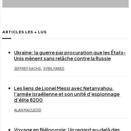
ARTICLES LES + LUS
Ukraine: la guerre par procuration que les États-
Unis mènent sans relâche contre la Russie
,
JEFFREY SACHS
SYBIL FARES
Les liens de Lionel Messi avec Netanyahou,
l’armée israélienne et son unité d’espionnage
d’élite 8200
ALAN MACLEOD
Voyage en Biélorussie: Un regard au-delà des