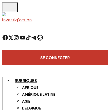
Skip
to
main
content
Facebook
Twitter
Instagram
YouTube
TikTok
Telegram
Lien
SE CONNECTER
RUBRIQUES
AFRIQUE
AMÉRIQUE LATINE
ASIE
BELGIQUE