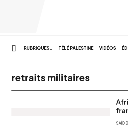
Skip to main content
RUBRIQUES
TÉLÉ PALESTINE
VIDÉOS
ÉD
retraits militaires
Afr
fra
SAÏD