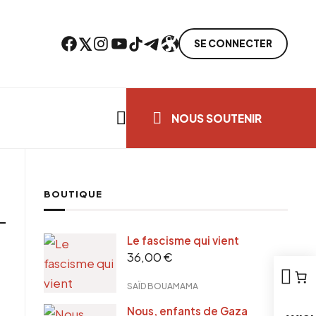
Facebook
Twitter
Instagram
YouTube
TikTok
Telegram
Lien
SE CONNECTER
Search everything...
NOUS SOUTENIR
BOUTIQUE
Le fascisme qui vient
36,00
€
SAÏD BOUAMAMA
Nous, enfants de Gaza