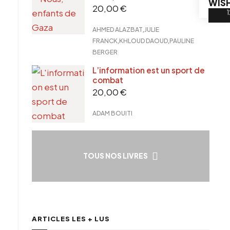
WISH
20,00
€
,
AHMED ALAZBAT
JULIE
,
,
FRANCK
KHLOUD DAOUD
PAULINE
BERGER
L’information est un sport de
combat
20,00
€
ADAM BOUITI
TOUS NOS LIVRES
ARTICLES LES + LUS