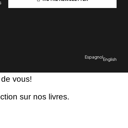
s
Espagnol
English
 de vous!
ion sur nos livres.