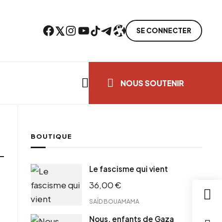
Facebook
Twitter
Instagram
YouTube
TikTok
Telegram
Lien
SE CONNECTER
Search everything...
NOUS SOUTENIR
BOUTIQUE
Le fascisme qui vient
36,00
€
SAÏD BOUAMAMA
Nous, enfants de Gaza