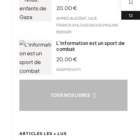
20,00
€
,
AHMED ALAZBAT
JULIE
,
,
FRANCK
KHLOUD DAOUD
PAULINE
BERGER
L’information est un sport de
combat
20,00
€
ADAM BOUITI
TOUS NOS LIVRES
ARTICLES LES + LUS