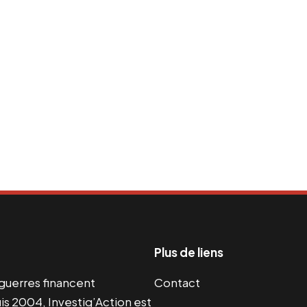
Plus de liens
s guerres financent
Contact
s 2004, Investig’Action est