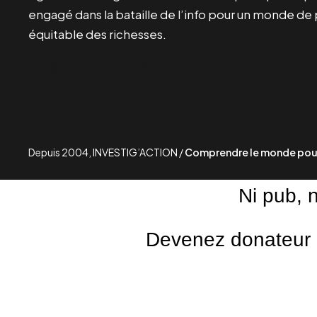
engagé dans la bataille de l’info pour un monde de 
équitable des richesses.
Facebook
Twitter
Instagram
YouTube
TikTok
Telegram
Lien
Depuis 2004, INVESTIG’ACTION /
Comprendre le monde pour
Ni pub, 
Devenez donateur m