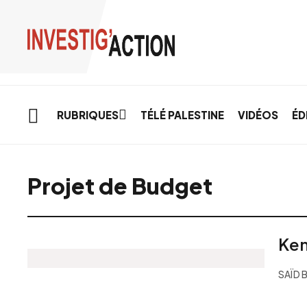
Skip to main content
RUBRIQUES
TÉLÉ PALESTINE
VIDÉOS
ÉD
Projet de Budget
Ken
SAÏD