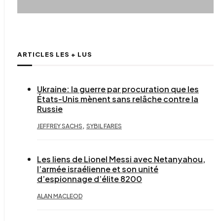
ARTICLES LES + LUS
Ukraine: la guerre par procuration que les
États-Unis mènent sans relâche contre la
Russie
,
JEFFREY SACHS
SYBIL FARES
Les liens de Lionel Messi avec Netanyahou,
l’armée israélienne et son unité
d’espionnage d’élite 8200
ALAN MACLEOD