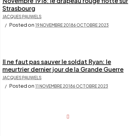
Novembre 1918: le drapeau rouge flotte sur
Strasbourg
JACQUES PAUWELS
Posted on
19 NOVEMBRE 2018
6 OCTOBRE 2023
Il ne faut pas sauver le soldat Ryan: le
meurtrier dernier jour de la Grande Guerre
JACQUES PAUWELS
Posted on
11 NOVEMBRE 2018
6 OCTOBRE 2023
Navigation
des
articles