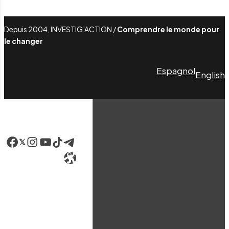
Depuis 2004, INVESTIG’ACTION /
Comprendre le monde pour
le changer
Espagnol
English
Facebook
LinkedIn
Instagram
YouTube
TikTok
Telegram
Lien