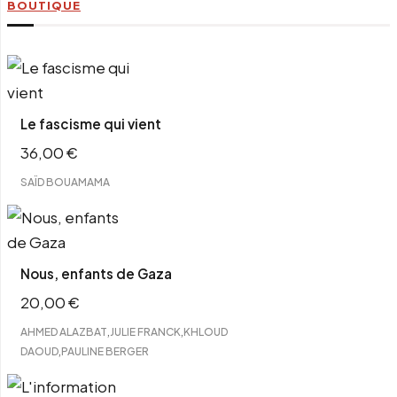
BOUTIQUE
Le fascisme qui vient
36,00
€
SAÏD BOUAMAMA
Nous, enfants de Gaza
20,00
€
,
,
AHMED ALAZBAT
JULIE FRANCK
KHLOUD
,
DAOUD
PAULINE BERGER