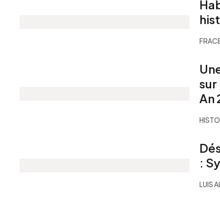
Hab
his
FRACB
Une
sur
An 
HISTO
Dés
: S
LUIS 