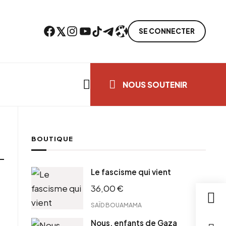
Facebook
Twitter
Instagram
YouTube
TikTok
Telegram
Lien
SE CONNECTER
Search everything...
NOUS SOUTENIR
BOUTIQUE
Le fascisme qui vient
36,00
€
SAÏD BOUAMAMA
Nous, enfants de Gaza