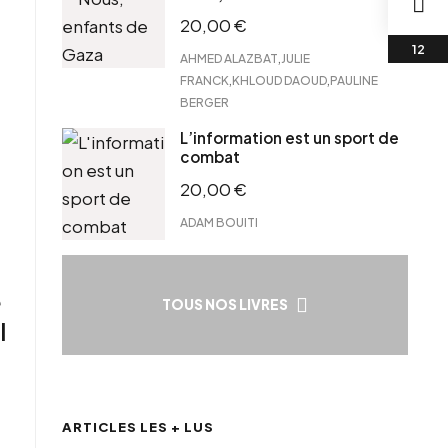
20,00
€
,
AHMED ALAZBAT
JULIE
,
,
FRANCK
KHLOUD DAOUD
PAULINE
BERGER
L’information est un sport de
combat
20,00
€
ADAM BOUITI
é
TOUS NOS LIVRES
I
ARTICLES LES + LUS