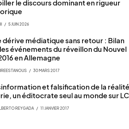
iller le discours dominant en rigueur
torique
I
5 JUIN 2026
 dérive médiatique sans retour : Bilan
 les événements du réveillon du Nouvel
2016 en Allemagne
IREESTANOUS
30 MARS 2017
information et falsification de la réalit
yrie, un éditocrate seul au monde sur LC
ALBERTO REYGADA
11 JANVIER 2017