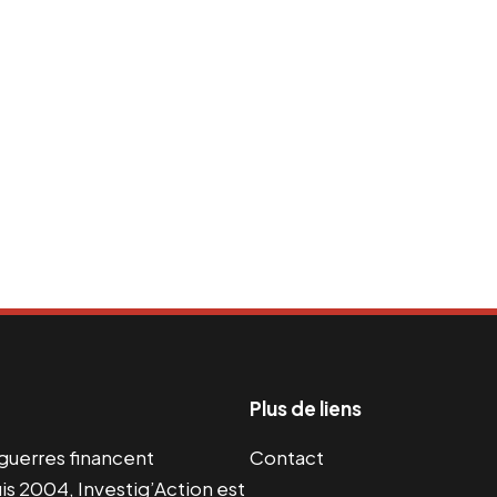
Plus de liens
s guerres financent
Contact
s 2004, Investig’Action est