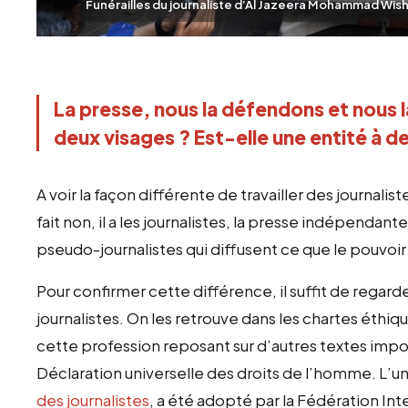
Funérailles du journaliste d’Al Jazeera Mohammad Wishah
La presse, nous la défendons et nous la
deux visages ? Est-elle une entité à d
A voir la façon différente de travailler des journaliste
fait non, il a les journalistes, la presse indépendante
pseudo-journalistes qui diffusent ce que le pouvoir le
Pour confirmer cette différence, il suffit de regarde
journalistes. On les retrouve dans les chartes éthiq
cette profession reposant sur d’autres textes impo
Déclaration universelle des droits de l’homme. L’u
des journalistes
, a été adopté par la Fédération Inte