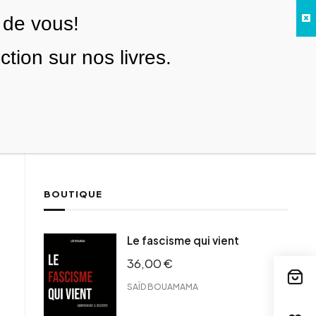
 de vous!
Facebook
Twitter
Instagram
YouTube
TikTok
Telegram
Lien
SE CONNECTER
ion sur nos livres.
Search everything...
NOUS SOUTENIR
BOUTIQUE
ebook
Le fascisme qui vient
tter
36,00
€
tFriendly
il
SAÏD BOUAMAMA