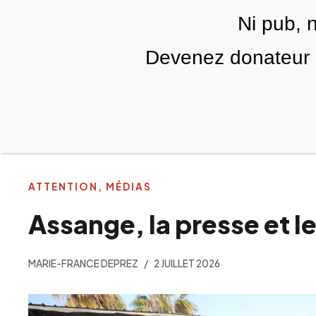
Skip to main content
Ni pub, 
FR
Devenez donateur m
RUBRIQUES
TÉLÉ PALESTINE
VIDÉOS
ATTENTION, MÉDIAS
Assange, la presse et l
MARIE-FRANCE DEPREZ
2 JUILLET 2026