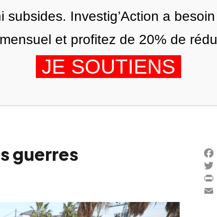
ni subsides. Investig’Action a besoin
ensuel et profitez de 20% de réduct
JE SOUTIENS
ÉDITIONS
NOUS
AGENDA
es guerres
Fac
Twi
Prin
Ema