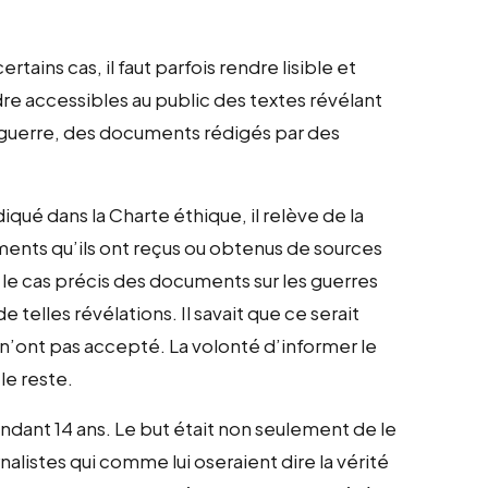
es câbles.
ains cas, il faut parfois rendre lisible et
dre accessibles au public des textes révélant
e guerre, des documents rédigés par des
-mêmes.
iqué dans la Charte éthique, il relève de la
ments qu’ils ont reçus ou obtenus de sources
s le cas précis des documents sur les guerres
e telles révélations. Il savait que ce serait
 n’ont pas accepté. La volonté d’informer le
 le reste.
endant 14 ans. Le but était non seulement de le
rnalistes qui comme lui oseraient dire la vérité