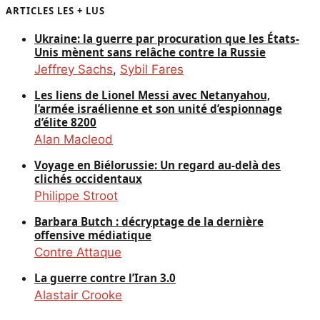
ARTICLES LES + LUS
Ukraine: la guerre par procuration que les États-
Unis mènent sans relâche contre la Russie
Jeffrey Sachs
,
Sybil Fares
Les liens de Lionel Messi avec Netanyahou,
l’armée israélienne et son unité d’espionnage
d’élite 8200
Alan Macleod
Voyage en Biélorussie: Un regard au-delà des
clichés occidentaux
Philippe Stroot
Barbara Butch : décryptage de la dernière
offensive médiatique
Contre Attaque
La guerre contre l’Iran 3.0
Alastair Crooke