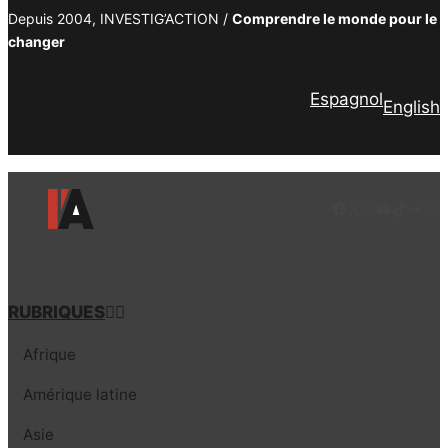
Depuis 2004, INVESTIG’ACTION /
Comprendre le monde pour le
changer
Espagnol
English
Facebook
LinkedIn
Instagram
YouTube
TikTok
Tele
Lie
RUBRIQUES
Afrique
Amérique latine
Asie