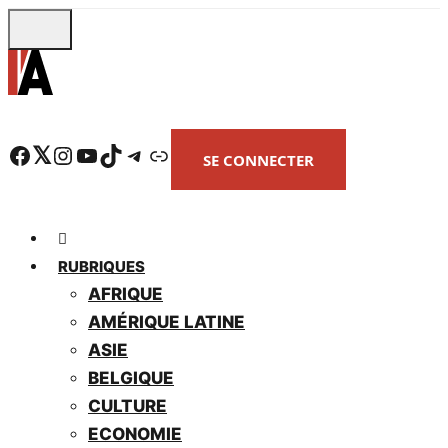
Skip
to
main
content
Facebook
Twitter
Instagram
YouTube
TikTok
Telegram
Lien
SE CONNECTER
RUBRIQUES
AFRIQUE
AMÉRIQUE LATINE
ASIE
BELGIQUE
CULTURE
ECONOMIE