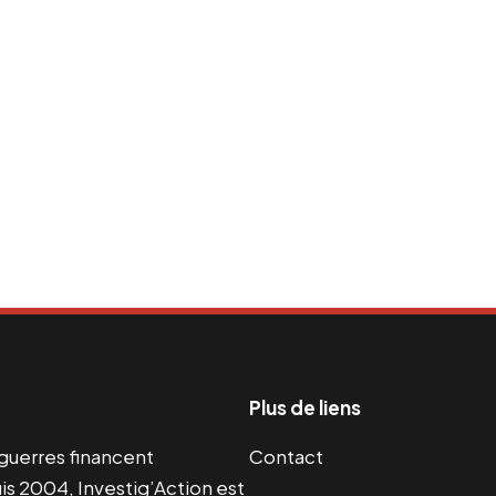
Plus de liens
s guerres financent
Contact
s 2004, Investig’Action est