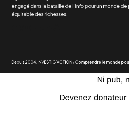
engagé dans la bataille de l’info pour un monde de 
équitable des richesses.
Facebook
Twitter
Instagram
YouTube
TikTok
Telegram
Lien
Depuis 2004, INVESTIG’ACTION /
Comprendre le monde pour
Ni pub, 
Devenez donateur m