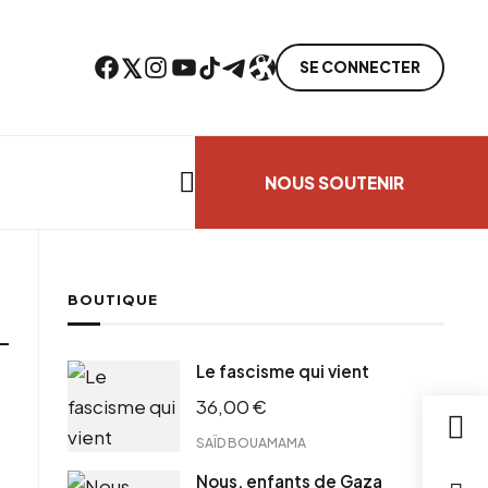
Facebook
Twitter
Instagram
YouTube
TikTok
Telegram
Lien
SE CONNECTER
Search everything...
NOUS SOUTENIR
BOUTIQUE
Le fascisme qui vient
36,00
€
SAÏD BOUAMAMA
Nous, enfants de Gaza