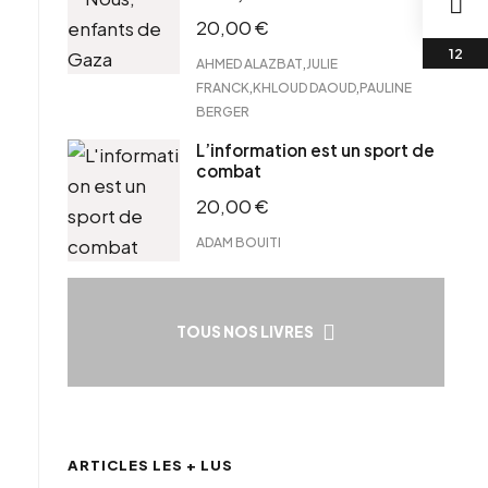
20,00
€
,
AHMED ALAZBAT
JULIE
,
,
FRANCK
KHLOUD DAOUD
PAULINE
BERGER
L’information est un sport de
combat
20,00
€
ADAM BOUITI
TOUS NOS LIVRES
ARTICLES LES + LUS