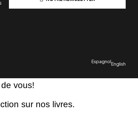
s
Espagnol
English
 de vous!
ion sur nos livres.