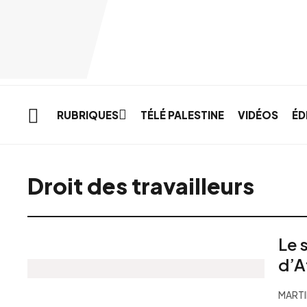
Skip to main content
RUBRIQUES
TÉLÉ PALESTINE
VIDÉOS
ÉD
Droit des travailleurs
Le 
d’A
MARTI