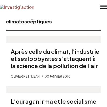
Skip to main content
climatoscéptiques
Après celle du climat, l’industrie
et ses lobbyistes s’attaquent à
la science de la pollution de l’air
OLIVIER PETITJEAN
30 JANVIER 2018
L’ouragan Irma et le socialisme