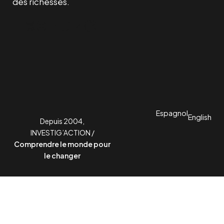
des richesses.
Facebook
Twitter
Instagram
YouTube
TikTok
Telegram
Lien
Espagnol
English
Depuis 2004,
INVESTIG’ACTION /
Comprendre le monde pour
le changer