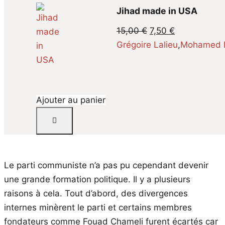
Jihad made in USA
Le
Le
15,00
€
7,50
€
prix
prix
Grégoire Lalieu
,
Mohamed 
initial
actuel
était :
est :
15,00 €.
7,50 €.
Ajouter au panier
Le parti communiste n’a pas pu cependant devenir
une grande formation politique. Il y a plusieurs
raisons à cela. Tout d’abord, des divergences
internes minèrent le parti et certains membres
fondateurs comme Fouad Chameli furent écartés car