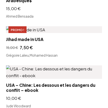
Arabesque$
15,00
€
Ahmed Bensaada
PROMO !
Jihad made in USA
7,50
€
15,00
€
L
L
Grégoire Lalieu
,
Mohamed Hassan
e
e
p
p
r
r
i
i
x
x
USA – Chine: Les dessous et les dangers du
conflit – ebook
i
a
n
c
10,00
€
i
t
Jude Woodward