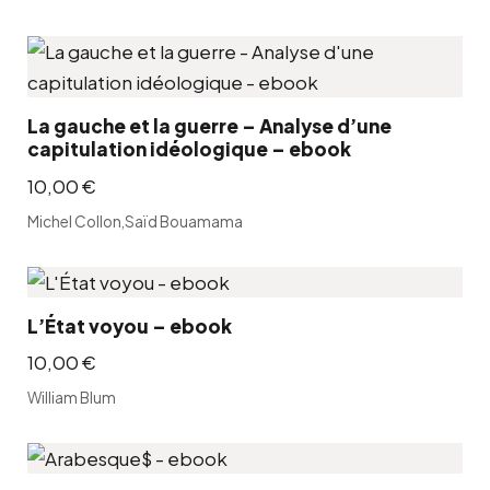
t
u
i
e
a
l
l
e
La gauche et la guerre – Analyse d’une
é
s
capitulation idéologique – ebook
t
t
10,00
€
a
Michel Collon
,
Saïd Bouamama
i
:
t
7
,
:
5
L’État voyou – ebook
1
0
10,00
€
5
William Blum
,
€
0
.
0