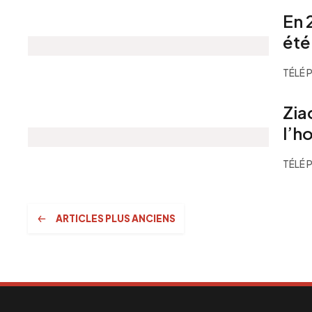
En 
été
TÉLÉ 
Zia
l’h
TÉLÉ 
Navigation
ARTICLES PLUS ANCIENS
des
articles