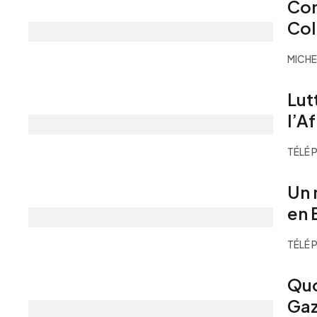
Com
Col
MICHE
Lut
l’A
TÉLÉ 
Un 
en 
TÉLÉ 
Quo
Gaz