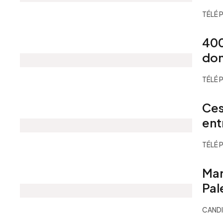
TÉLÉ 
400
don
TÉLÉ 
Ces
ent
TÉLÉ 
Mar
Pal
CANDI