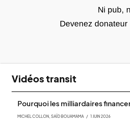
Skip to main content
Ni pub, 
Devenez donateur m
RUBRIQUES
TÉLÉ PALESTINE
VIDÉOS
Vidéos transit
Pourquoi les milliardaires finance
,
MICHEL COLLON
SAÏD BOUAMAMA
1 JUIN 2026