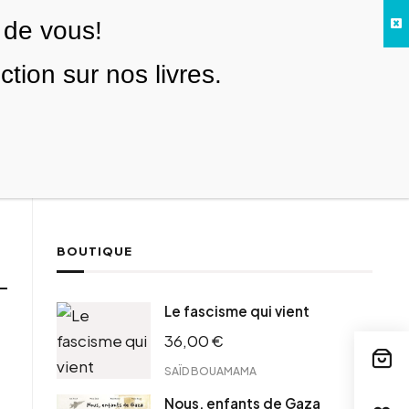
 de vous!
Facebook
Twitter
Instagram
YouTube
TikTok
Telegram
Lien
SE CONNECTER
ion sur nos livres.
Search everything...
NOUS SOUTENIR
BOUTIQUE
Le fascisme qui vient
36,00
€
SAÏD BOUAMAMA
Nous, enfants de Gaza