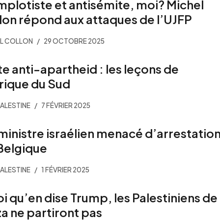
plotiste et antisémite, moi? Michel
lon répond aux attaques de l’UJFP
L COLLON
29 OCTOBRE 2025
te anti-apartheid : les leçons de
frique du Sud
PALESTINE
7 FÉVRIER 2025
ministre israélien menacé d’arrestatio
Belgique
PALESTINE
1 FÉVRIER 2025
i qu’en dise Trump, les Palestiniens de
a ne partiront pas