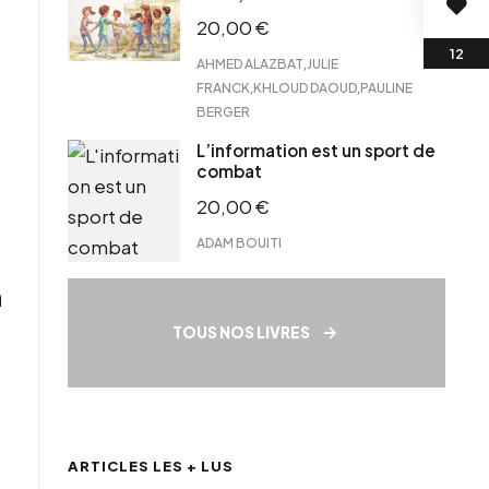
20,00
€
,
AHMED ALAZBAT
JULIE
,
,
FRANCK
KHLOUD DAOUD
PAULINE
BERGER
L’information est un sport de
combat
20,00
€
ADAM BOUITI
n
TOUS NOS LIVRES
ARTICLES LES + LUS