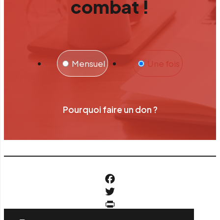
combat !
Mensuel
Une fois
Pourquoi faire un don ?
Facebook
Twitter
PrintFriendly