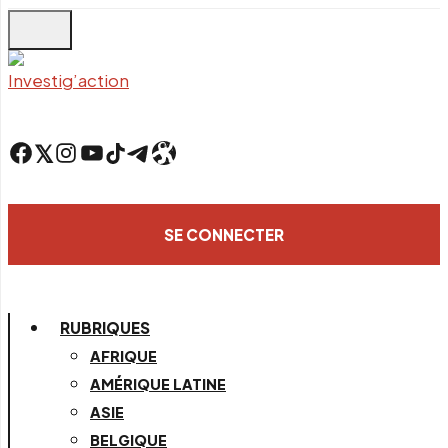
Skip
to
main
content
Facebook
Twitter
Instagram
YouTube
TikTok
Telegram
Lien
SE CONNECTER
RUBRIQUES
AFRIQUE
AMÉRIQUE LATINE
ASIE
BELGIQUE