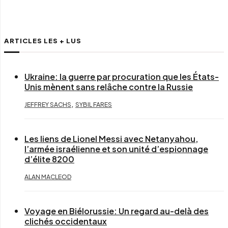
ARTICLES LES + LUS
Ukraine: la guerre par procuration que les États-
Unis mènent sans relâche contre la Russie
,
JEFFREY SACHS
SYBIL FARES
Les liens de Lionel Messi avec Netanyahou,
l’armée israélienne et son unité d’espionnage
d’élite 8200
ALAN MACLEOD
Voyage en Biélorussie: Un regard au-delà des
clichés occidentaux