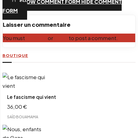
SHOW COMMENT FORM
HIDE COMMENT
Email
FORM
Laisser un commentaire
You must
Register
or
Login
to post a comment.
BOUTIQUE
Le fascisme qui vient
36,00
€
SAÏD BOUAMAMA