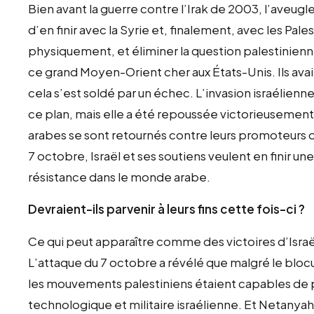
Bien avant la guerre contre l’Irak de 2003, l’aveug
d’en finir avec la Syrie et, finalement, avec les Pales
physiquement, et éliminer la question palestinien
ce grand Moyen-Orient cher aux États-Unis. Ils avaien
cela s’est soldé par un échec. L’invasion israélien
ce plan, mais elle a été repoussée victorieuseme
arabes se sont retournés contre leurs promoteurs o
7 octobre, Israël et ses soutiens veulent en finir un
résistance dans le monde arabe.
Devraient-ils parvenir à leurs fins cette fois-ci ?
Ce qui peut apparaître comme des victoires d’Israë
L’attaque du 7 octobre a révélé que malgré le bloc
les mouvements palestiniens étaient capables de po
technologique et militaire israélienne. Et Netanyaho