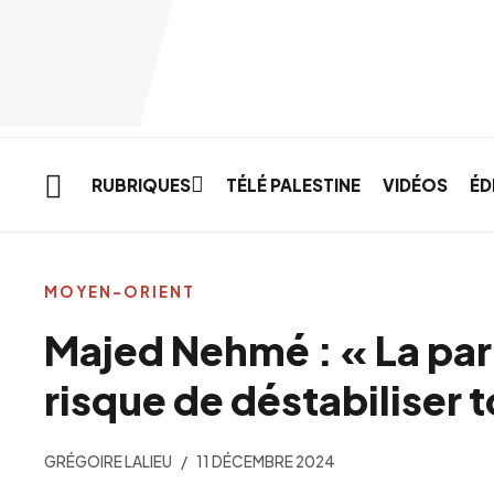
Skip to main content
RUBRIQUES
TÉLÉ PALESTINE
VIDÉOS
ÉD
MOYEN-ORIENT
Majed Nehmé : « La part
risque de déstabiliser t
GRÉGOIRE LALIEU
11 DÉCEMBRE 2024