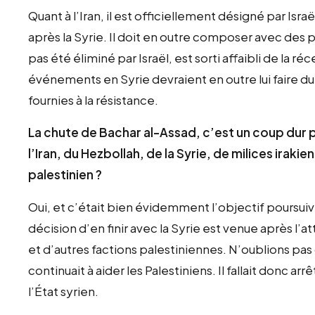
é
s
Quant à l’Iran, il est officiellement désigné par Isr
t
t
après la Syrie. Il doit en outre composer avec des p
a
pas été éliminé par Israël, est sorti affaibli de la r
i
:
événements en Syrie devraient en outre lui faire du 
t
7
fournies à la résistance.
,
:
5
La chute de Bachar al-Assad, c’est un coup dur
1
0
l’Iran, du Hezbollah, de la Syrie, de milices ira
5
palestinien ?
,
€
0
.
Oui, et c’était bien évidemment l’objectif poursuivi.
0
décision d’en finir avec la Syrie est venue après 
et d’autres factions palestiniennes. N’oublions pas
€
continuait à aider les Palestiniens. Il fallait donc ar
.
l’État syrien.