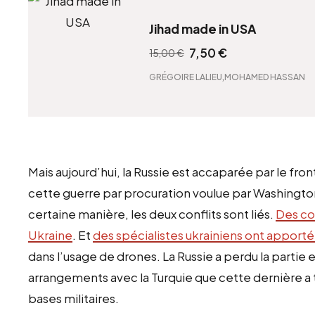
Jihad made in USA
7,50
€
15,00
€
L
L
,
GRÉGOIRE LALIEU
MOHAMED HASSAN
e
e
p
p
r
r
i
i
x
x
Mais aujourd’hui, la Russie est accaparée par le fron
i
a
cette guerre par procuration voulue par Washingto
n
c
certaine manière, les deux conflits sont liés.
Des co
i
t
Ukraine
. Et
des spécialistes ukrainiens ont apporté 
t
u
dans l’usage de drones. La Russie a perdu la partie 
i
e
arrangements avec la Turquie que cette dernière a t
a
l
l
e
bases militaires.