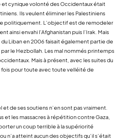
le et cynique volonté des Occidentaux était
tiniens. Ils veulent éliminer les Palestiniens
ne politiquement. L’objectif est de remodeler
t ainsi envahi l’Afghanistan puis l’Irak. Mais
ne du Liban en 2006 faisait également partie de
nt par le Hezbollah. Les mal nommés printemps
ccidentaux. Mais à présent, avec les suites du
e fois pour toute avec toute velléité de
l et de ses soutiens n’en sont pas vraiment.
us et les massacres à répétition contre Gaza,
rter un coup terrible à la supériorité
u n’a atteint aucun des objectifs qu’il s’était