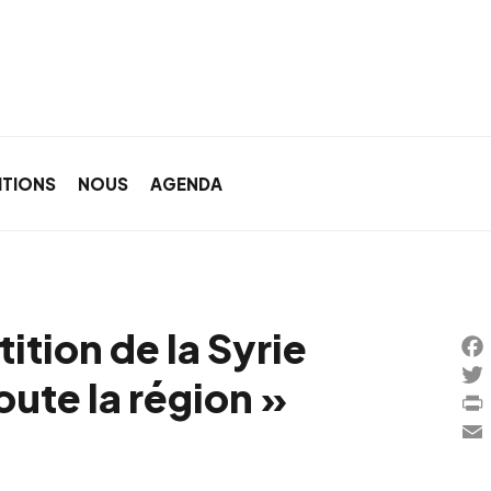
ITIONS
NOUS
AGENDA
ition de la Syrie
Fa
oute la région »
Twi
Pri
Ema