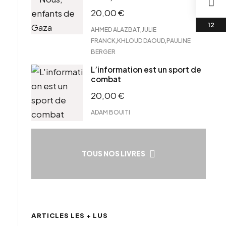
20,00
€
,
AHMED ALAZBAT
JULIE
,
,
FRANCK
KHLOUD DAOUD
PAULINE
BERGER
L’information est un sport de
combat
20,00
€
ADAM BOUITI
TOUS NOS LIVRES
ARTICLES LES + LUS