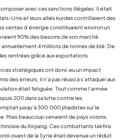
poser avec ces sanctions illégales. Il était
ts-Unis et leurs alliés kurdes contrôlaient des
les ventes d’énergie constituaient environ un
ouvraient 90% des besoins de son marché
ait annuellement 4 millions de tonnes de blé. De
des rentrées grâce aux exportations.
urces stratégiques ont donc eu un impact
s des erreurs, il n’a pas réussi à s’attaquer aux
opulation était fatiguée. Tout comme l’armée
puis 2011 dans sa lutte contre les
ptait jusqu’à 300.000 jihadistes sur le
yrie. Mais beaucoup venaient de pays voisins,
hinoise du Xinjiang. Ces combattants takfiris
 nord-ouest de la Syrie était devenue un réduit