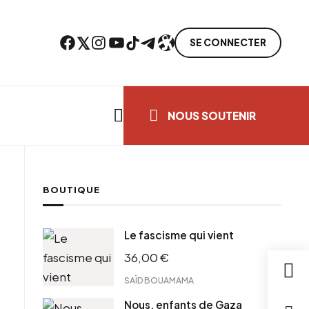
Facebook
Twitter
Instagram
YouTube
TikTok
Telegram
Lien
SE CONNECTER
Search everything...
NOUS SOUTENIR
BOUTIQUE
cebook
Le fascisme qui vient
tter
36,00
€
ntFriendly
il
SAÏD BOUAMAMA
Nous, enfants de Gaza