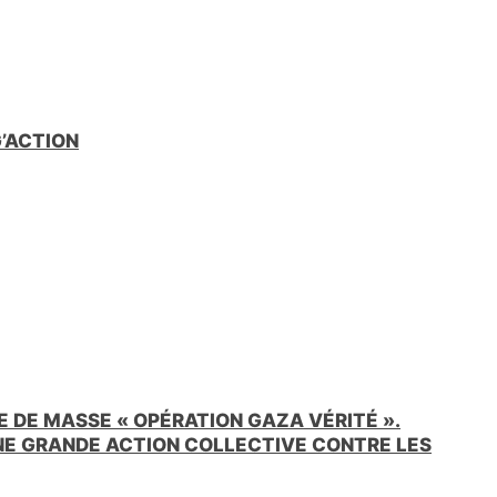
e
n
d
l
y
G’ACTION
 DE MASSE « OPÉRATION GAZA VÉRITÉ ».
UNE GRANDE ACTION COLLECTIVE CONTRE LES