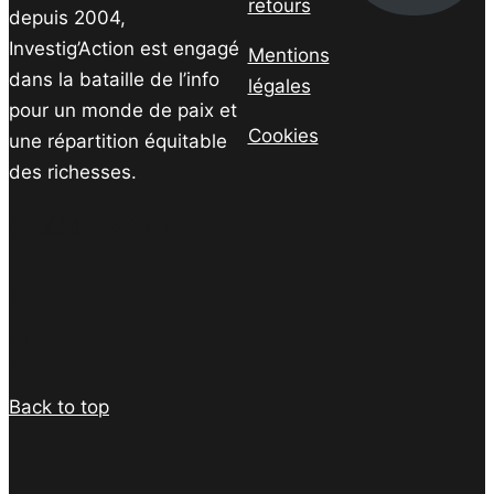
retours
depuis 2004,
Investig’Action est engagé
Mentions
dans la bataille de l’info
légales
pour un monde de paix et
Cookies
une répartition équitable
des richesses.
Facebook
Twitter
Instagram
YouTube
TikTok
Telegram
Lien
Facebook
Twitter
PrintFriendly
Email
Back to top