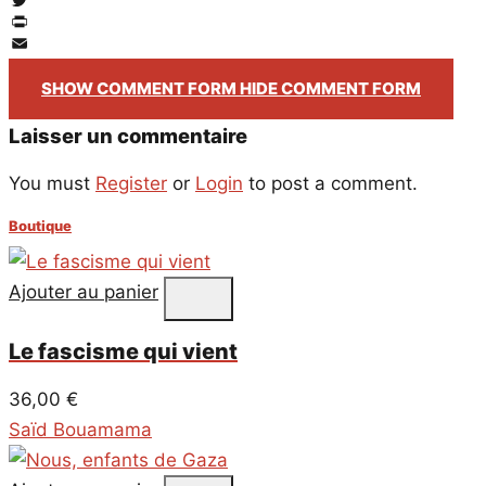
Facebook
Twitter
PrintFriendly
Email
SHOW COMMENT FORM
HIDE COMMENT FORM
Laisser un commentaire
You must
Register
or
Login
to post a comment.
Boutique
Ajouter au panier
Le fascisme qui vient
36,00
€
Saïd Bouamama