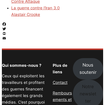
Contre Attaque
La guerre contre l’Iran 3.0
Alastair Crooke
Facebook
Twitter
PrintFriendly
Email
Nous
Qui sommes-nous ?
Plus de
soutenir
liens
Ceux qui exploitent les
travailleurs et profitent
Contact
Notre
des guerres financent
Rembours
newslet
également les grands
ements et
ter
médias. C’est pourquoi