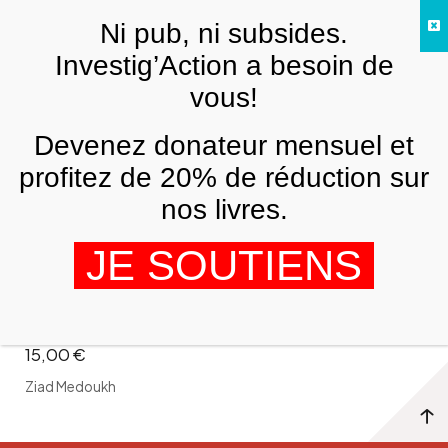
Skip to main content
Ni pub, ni subsides.
FR
Investig’Action a besoin de
vous!
Ziad Medoukh
Devenez donateur mensuel et
profitez de 20% de réduction sur
Ziad Medoukh
nos livres.
JE SOUTIENS
Gaza. Ma vie sous les bombes
15,00
€
Ziad Medoukh