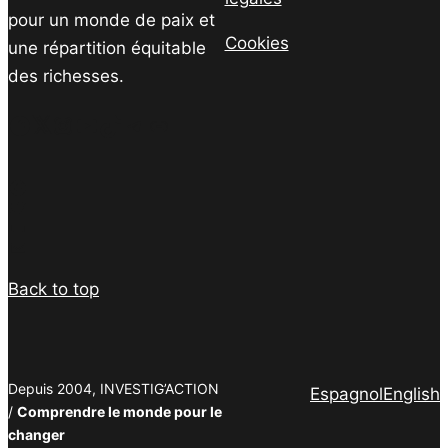
pour un monde de paix et
Cookies
une répartition équitable
des richesses.
Facebook
Twitter
Instagram
YouTube
TikTok
Telegram
Lien
Facebook
Twitter
PrintFriendly
Email
Back to top
Depuis 2004, INVESTIG’ACTION
Espagnol
English
/
Comprendre le monde pour le
changer