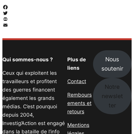
Facebook
Twitter
PrintFriendly
Email
Nous
Qui sommes-nous ?
Plus de
soutenir
liens
Ceux qui exploitent les
travailleurs et profitent
Contact
Notre
des guerres financent
Rembours
newslet
également les grands
ements et
ter
médias. C’est pourquoi
retours
depuis 2004,
Investig’Action est engagé
Mentions
dans la bataille de l’info
légales