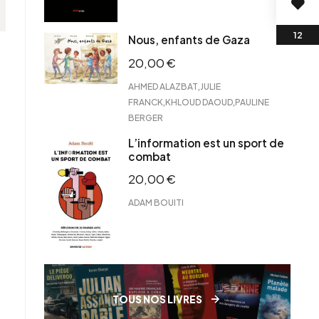
Nous, enfants de Gaza
20,00
€
,
AHMED ALAZBAT
JULIE
,
,
FRANCK
KHLOUD DAOUD
PAULINE
BERGER
L’information est un sport de
combat
20,00
€
ADAM BOUITI
TOUS NOS LIVRES