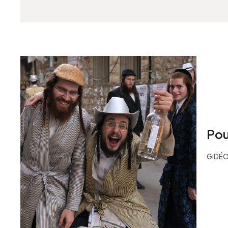
Pou
GIDÉO