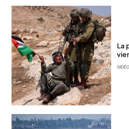
La 
vie
GIDÉO