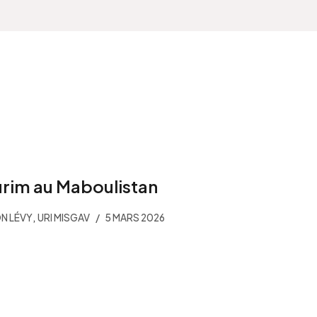
rim au Maboulistan
,
N LÉVY
URI MISGAV
5 MARS 2026