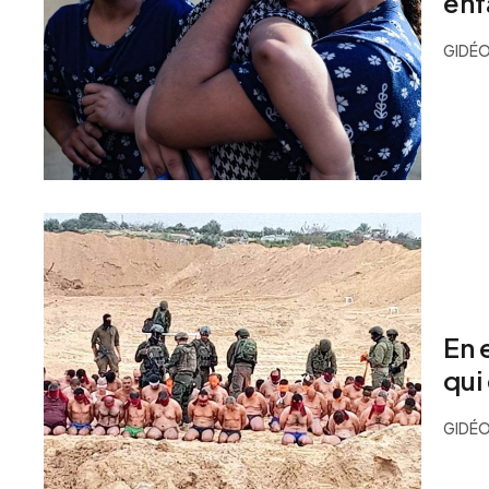
enf
GIDÉO
En 
qui
GIDÉO