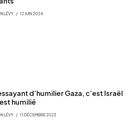
ants
N LÉVY
12 JUIN 2024
essayant d’humilier Gaza, c’est Israël
 est humilié
N LÉVY
11 DÉCEMBRE 2023