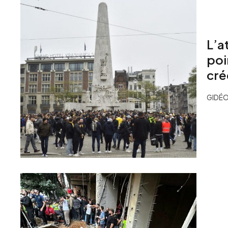
L’a
poin
cré
GIDÉO