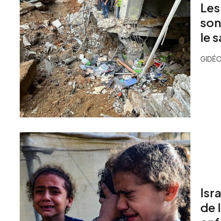
Les
son
le 
GIDÉO
Isra
de 