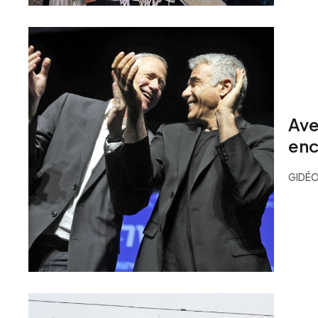
Ave
enc
GIDÉO