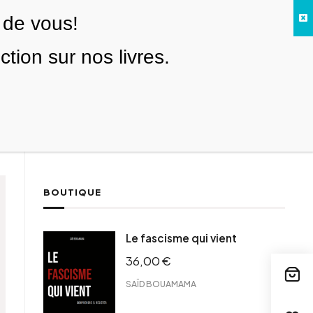
 de vous!
Facebook
Twitter
Instagram
YouTube
TikTok
Telegram
Lien
SE CONNECTER
ion sur nos livres.
Search everything...
NOUS SOUTENIR
BOUTIQUE
Le fascisme qui vient
36,00
€
SAÏD BOUAMAMA