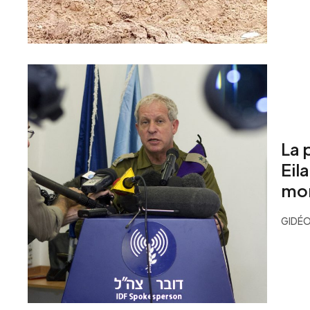
La 
Eil
mo
GIDÉO