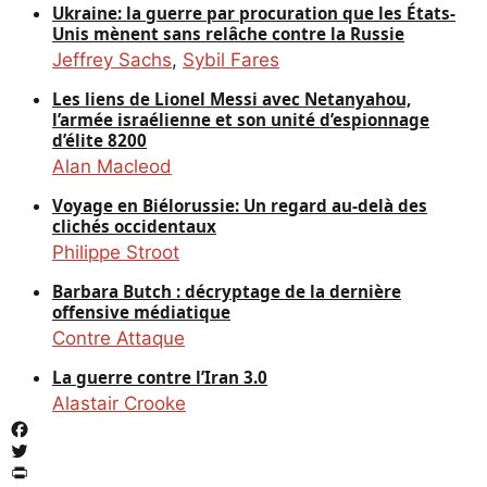
Ukraine: la guerre par procuration que les États-
Unis mènent sans relâche contre la Russie
Jeffrey Sachs
,
Sybil Fares
Les liens de Lionel Messi avec Netanyahou,
l’armée israélienne et son unité d’espionnage
d’élite 8200
Alan Macleod
Voyage en Biélorussie: Un regard au-delà des
clichés occidentaux
Philippe Stroot
Barbara Butch : décryptage de la dernière
offensive médiatique
Contre Attaque
La guerre contre l’Iran 3.0
Alastair Crooke
Facebook
Twitter