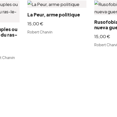
La Peur, arme politique
Rusofobia
15,00
€
nueva gue
uples ou
Robert Charvin
 du ras-
15,00
€
Robert Charv
t Charvin