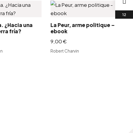
. ¿Hacia una
La Peur, arme politique –
rra fría?
ebook
9,00
€
in
Robert Charvin