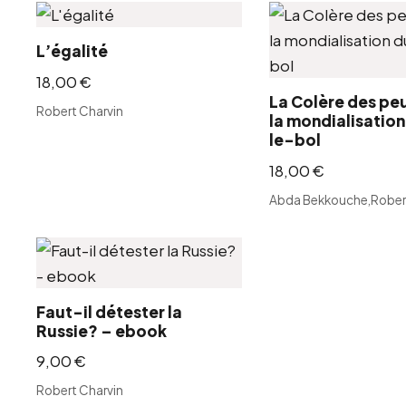
plus
récent
L’égalité
au
plus
18,00
€
ancien
La Colère des pe
Robert Charvin
la mondialisation
le-bol
18,00
€
Abda Bekkouche
,
Rober
Faut-il détester la
Russie? – ebook
9,00
€
Robert Charvin