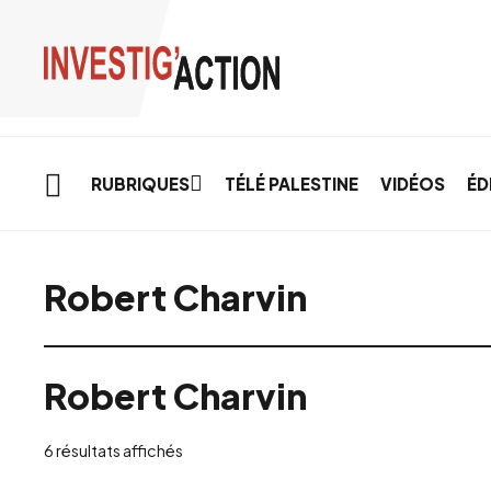
Skip to main content
RUBRIQUES
TÉLÉ PALESTINE
VIDÉOS
ÉD
Robert Charvin
Robert Charvin
Trié
6 résultats affichés
du