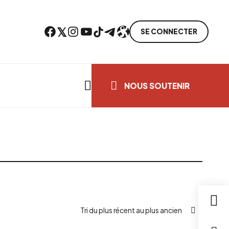
Facebook
Twitter
Instagram
YouTube
TikTok
Telegram
Lien
SE CONNECTER
Search everything...
NOUS SOUTENIR