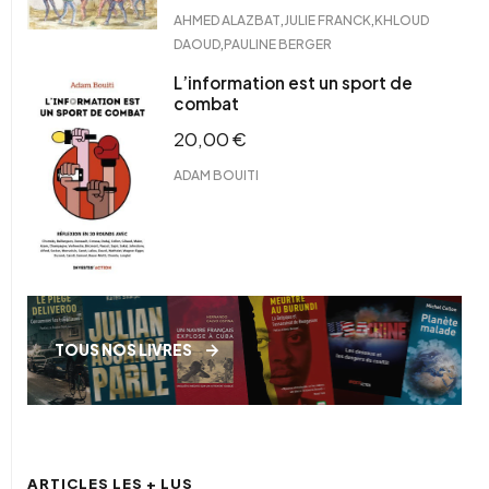
,
,
AHMED ALAZBAT
JULIE FRANCK
KHLOUD
,
DAOUD
PAULINE BERGER
L’information est un sport de
combat
20,00
€
ADAM BOUITI
TOUS NOS LIVRES
ARTICLES LES + LUS