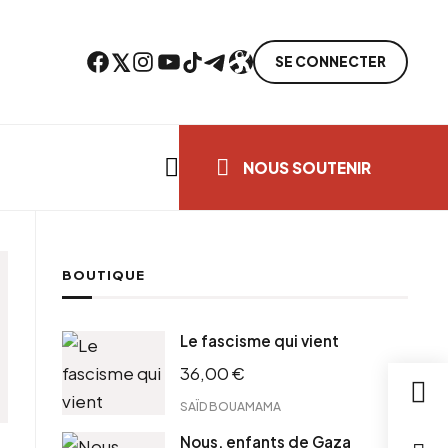
Facebook
Twitter
Instagram
YouTube
TikTok
Telegram
Lien
SE CONNECTER
Search everything...
NOUS SOUTENIR
BOUTIQUE
Le fascisme qui vient
36,00
€
SAÏD BOUAMAMA
Nous, enfants de Gaza