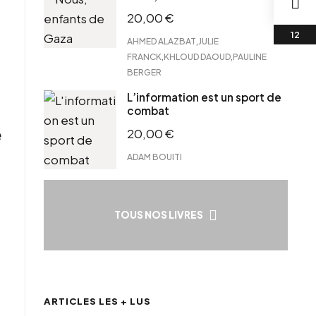
20,00
€
,
AHMED ALAZBAT
JULIE
,
,
FRANCK
KHLOUD DAOUD
PAULINE
BERGER
L’information est un sport de
combat
e
20,00
€
ADAM BOUITI
TOUS NOS LIVRES
ARTICLES LES + LUS