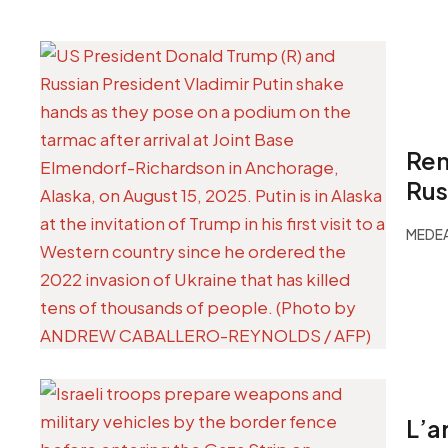
Ren
Rus
MEDEA
L’a