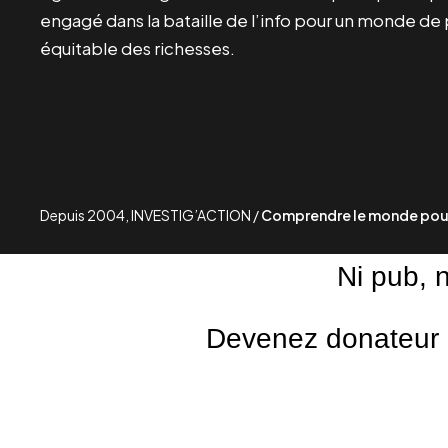
engagé dans la bataille de l’info pour un monde de 
équitable des richesses.
Facebook
Twitter
Instagram
YouTube
TikTok
Telegram
Lien
Depuis 2004, INVESTIG’ACTION /
Comprendre le monde pour
Ni pub, 
Devenez donateur m