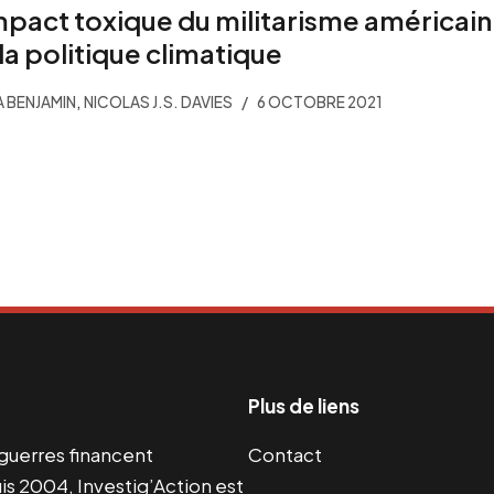
mpact toxique du militarisme américain
 la politique climatique
,
 BENJAMIN
NICOLAS J.S. DAVIES
6 OCTOBRE 2021
Plus de liens
s guerres financent
Contact
s 2004, Investig’Action est