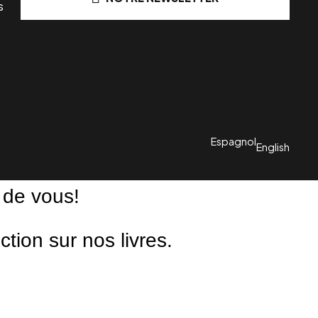
s
Espagnol
English
 de vous!
ion sur nos livres.