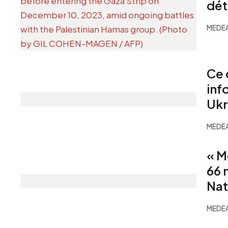
dét
MEDEA
Ce 
inf
Ukr
MEDEA
« M
66 
Nat
MEDEA