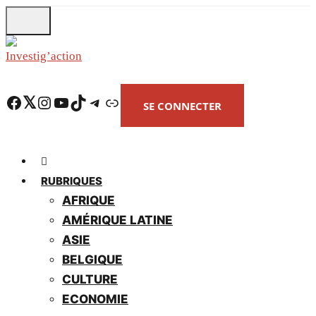
Skip
to
main
content
Facebook
Twitter
Instagram
YouTube
TikTok
Telegram
Lien
SE CONNECTER
RUBRIQUES
AFRIQUE
AMÉRIQUE LATINE
ASIE
BELGIQUE
CULTURE
ECONOMIE