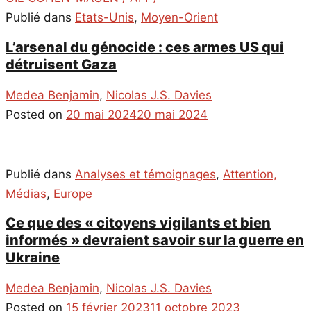
Publié dans
Etats-Unis
,
Moyen-Orient
L’arsenal du génocide : ces armes US qui
détruisent Gaza
Medea Benjamin
,
Nicolas J.S. Davies
Posted on
20 mai 2024
20 mai 2024
Publié dans
Analyses et témoignages
,
Attention,
Médias
,
Europe
Ce que des « citoyens vigilants et bien
informés » devraient savoir sur la guerre en
Ukraine
Medea Benjamin
,
Nicolas J.S. Davies
Posted on
15 février 2023
11 octobre 2023