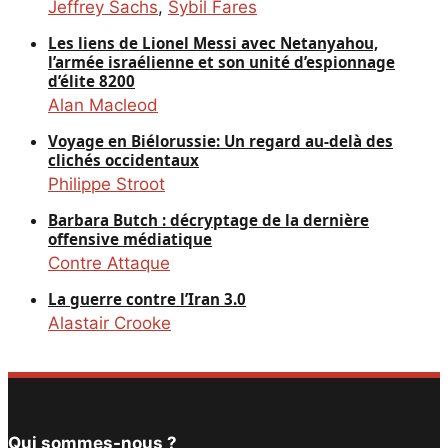
Jeffrey Sachs
,
Sybil Fares
Les liens de Lionel Messi avec Netanyahou,
l’armée israélienne et son unité d’espionnage
d’élite 8200
Alan Macleod
Voyage en Biélorussie: Un regard au-delà des
clichés occidentaux
Philippe Stroot
Barbara Butch : décryptage de la dernière
offensive médiatique
Contre Attaque
La guerre contre l’Iran 3.0
Alastair Crooke
Qui sommes-nous ?