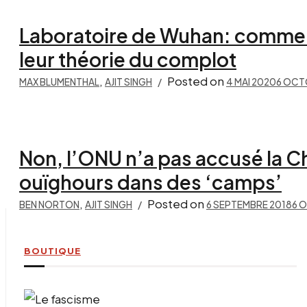
Laboratoire de Wuhan: comment
leur théorie du complot
,
Posted on
MAX BLUMENTHAL
AJIT SINGH
4 MAI 2020
6 OCT
Non, l’ONU n’a pas accusé la 
ouïghours dans des ‘camps’
,
Posted on
BEN NORTON
AJIT SINGH
6 SEPTEMBRE 2018
6 
BOUTIQUE