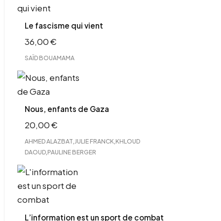
Le fascisme qui vient
36,00
€
SAÏD BOUAMAMA
Nous, enfants de Gaza
20,00
€
,
,
AHMED ALAZBAT
JULIE FRANCK
KHLOUD
,
DAOUD
PAULINE BERGER
L’information est un sport de combat