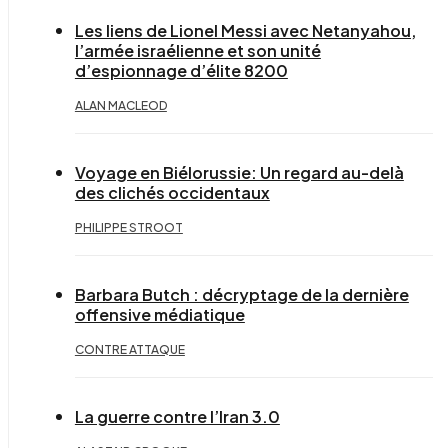
Les liens de Lionel Messi avec Netanyahou,
l’armée israélienne et son unité
d’espionnage d’élite 8200
ALAN MACLEOD
Voyage en Biélorussie: Un regard au-delà
des clichés occidentaux
PHILIPPE STROOT
Barbara Butch : décryptage de la dernière
offensive médiatique
CONTRE ATTAQUE
La guerre contre l’Iran 3.0