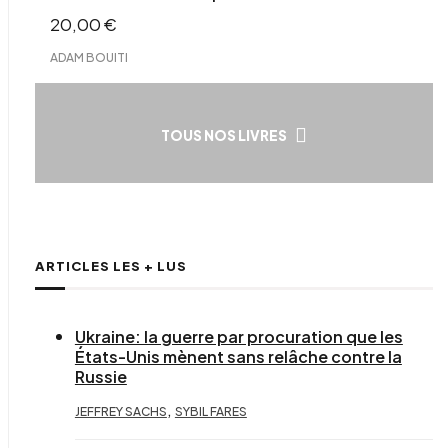
20,00
€
ADAM BOUITI
TOUS NOS LIVRES
ARTICLES LES + LUS
Ukraine: la guerre par procuration que les
États-Unis mènent sans relâche contre la
Russie
,
JEFFREY SACHS
SYBIL FARES