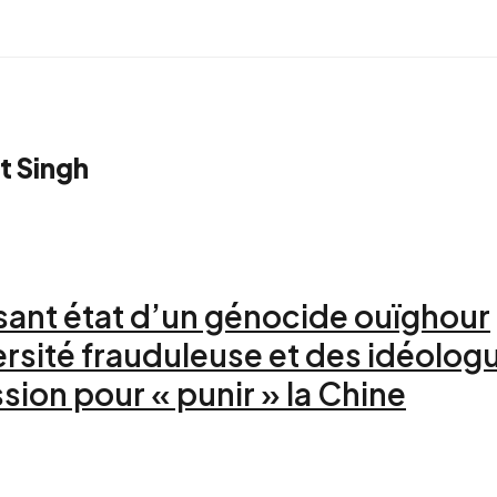
it Singh
sant état d’un génocide ouïghour
ersité frauduleuse et des idéolog
sion pour « punir » la Chine