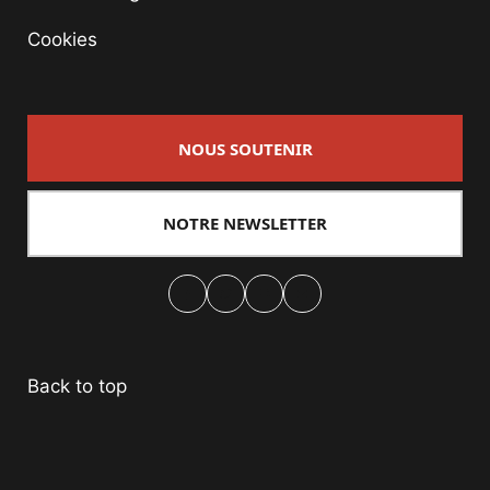
Cookies
NOUS SOUTENIR
NOTRE NEWSLETTER
Facebook
Twitter
PrintFriendly
Email
Back to top