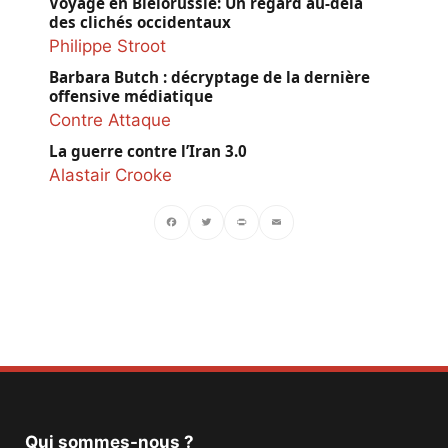
Voyage en Biélorussie: Un regard au-delà
des clichés occidentaux
Philippe Stroot
Barbara Butch : décryptage de la dernière
offensive médiatique
Contre Attaque
La guerre contre l’Iran 3.0
Alastair Crooke
Facebook
Twitter
PrintFriendly
Email
Qui sommes-nous ?