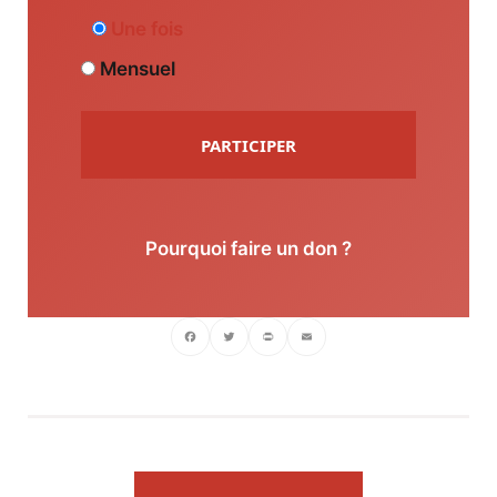
Une fois
Mensuel
PARTICIPER
Pourquoi faire un don ?
Facebook
Twitter
PrintFriendly
Email