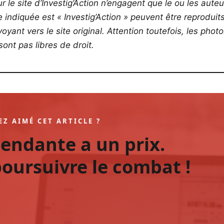
r le site d’Investig’Action n’engagent que le ou les auteu
ce indiquée est « Investig’Action » peuvent être reproduit
yant vers le site original.
Attention toutefois, les phot
ont pas libres de droit.
EZ AIMÉ CET ARTICLE ?
pendante a un prix.
oursuivre le combat !