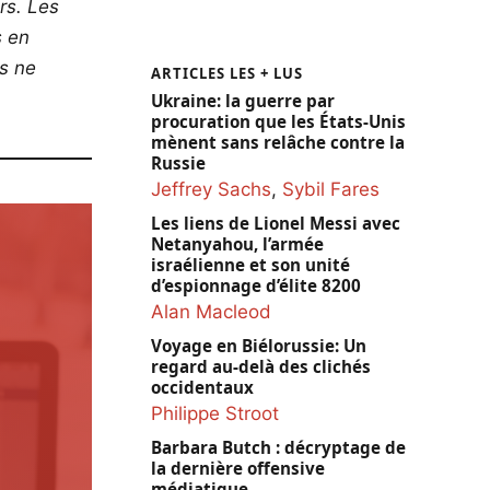
rs. Les
s en
os ne
ARTICLES LES + LUS
Ukraine: la guerre par
procuration que les États-Unis
mènent sans relâche contre la
Russie
Jeffrey Sachs
,
Sybil Fares
Les liens de Lionel Messi avec
Netanyahou, l’armée
israélienne et son unité
d’espionnage d’élite 8200
Alan Macleod
Voyage en Biélorussie: Un
regard au-delà des clichés
occidentaux
Philippe Stroot
Barbara Butch : décryptage de
la dernière offensive
médiatique