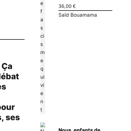
36,00
€
Saïd Bouamama
 Ça
débat
es
pour
s, ses
Nous, enfants de