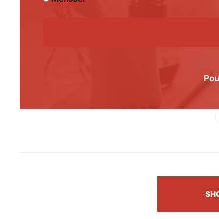
Pou
Fac
SH