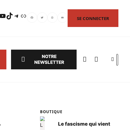
uTube
TikTok
Telegram
Lien
SE CONNECTER
Facebook
Twitter
PrintFriendly
Email
NOTRE
Search
NEWSLETTER
BOUTIQUE
.
Le fascisme qui vient