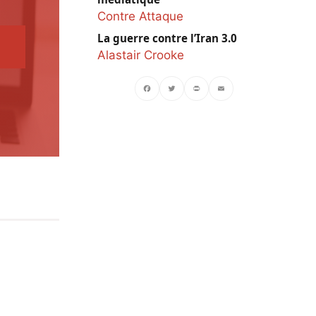
Contre Attaque
La guerre contre l’Iran 3.0
Alastair Crooke
Facebook
Twitter
PrintFriendly
Email