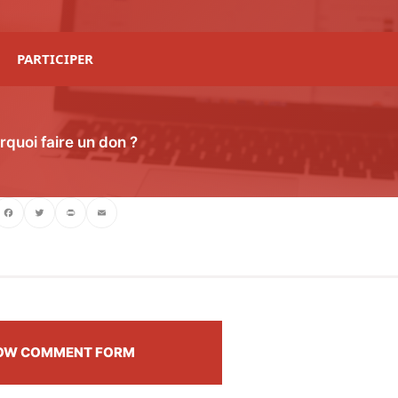
PARTICIPER
rquoi faire un don ?
ebook
Twitter
PrintFriendly
Email
OW COMMENT FORM