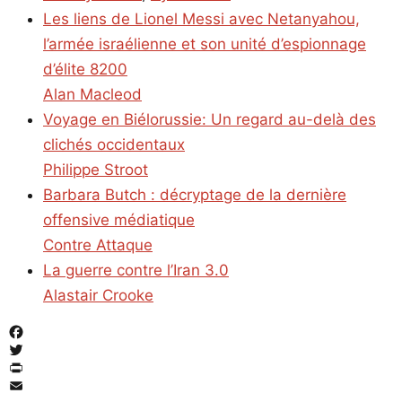
Les liens de Lionel Messi avec Netanyahou,
l’armée israélienne et son unité d’espionnage
d’élite 8200
Alan Macleod
Voyage en Biélorussie: Un regard au-delà des
clichés occidentaux
Philippe Stroot
Barbara Butch : décryptage de la dernière
offensive médiatique
Contre Attaque
La guerre contre l’Iran 3.0
Alastair Crooke
Facebook
Twitter
PrintFriendly