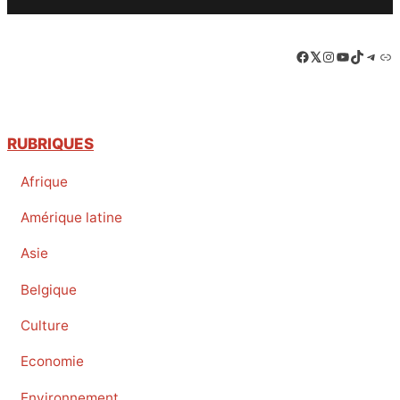
Email
Facebook
LinkedIn
Instagram
YouTube
TikTok
Tele
Lie
RUBRIQUES
Afrique
Amérique latine
Asie
Belgique
Culture
Economie
Environnement