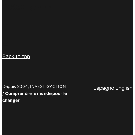
Facebook
Twitter
Instagram
YouTube
TikTok
Telegram
Lien
Facebook
Twitter
PrintFriendly
Email
Back to top
Depuis 2004, INVESTIG’ACTION
Espagnol
English
/
Comprendre le monde pour le
changer
Facebook
Twitter
PrintFriendly