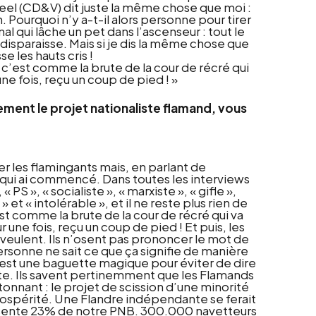
Peel (CD&V) dit juste la même chose que moi :
Pourquoi n’y a-t-il alors personne pour tirer
al qui lâche un pet dans l’ascenseur : tout le
 disparaisse. Mais si je dis la même chose que
e les hauts cris !
 c’est comme la brute de la cour de récré qui
une fois, reçu un coup de pied ! »
ment le projet nationaliste flamand, vous
 les flamingants mais, en parlant de
oi qui ai commencé. Dans toutes les interviews
S », « socialiste », « marxiste », « gifle »,
et « intolérable », et il ne reste plus rien de
est comme la brute de la cour de récré qui va
r une fois, reçu un coup de pied ! Et puis, les
 veulent. Ils n’osent pas prononcer le mot de
ersonne ne sait ce que ça signifie de manière
’est une baguette magique pour éviter de dire
ante. Ils savent pertinemment que les Flamands
tonnant : le projet de scission d’une minorité
ospérité. Une Flandre indépendante se ferait
résente 23% de notre PNB. 300.000 navetteurs