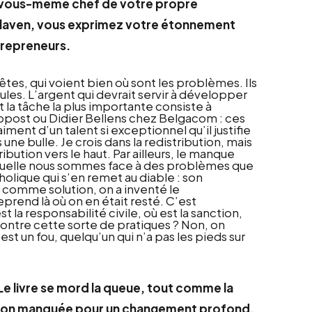
es vous-même chef de votre propre
e Slaven, vous exprimez votre étonnement
ntrepreneurs.
tes, qui voient bien où sont les problèmes. Ils
pules. L’argent qui devrait servir à développer
la tâche la plus importante consiste à
à bpost ou Didier Bellens chez Belgacom : ces
ment d’un talent si exceptionnel qu’il justifie
une bulle. Je crois dans la redistribution, mais
bution vers le haut. Par ailleurs, le manque
laquelle nous sommes face à des problèmes que
lique qui s’en remet au diable : son
 comme solution, on a inventé le
eprend là où on en était resté. C’est
 la responsabilité civile, où est la sanction,
 contre cette sorte de pratiques ? Non, on
est un fou, quelqu’un qui n’a pas les pieds sur
 Le livre se mord la queue, tout comme la
asion manquée pour un changement profond,