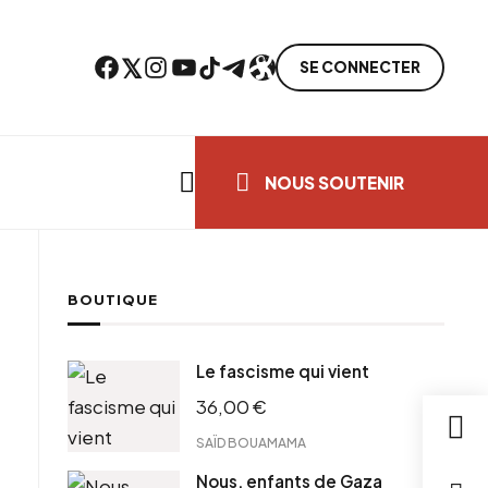
Facebook
Twitter
Instagram
YouTube
TikTok
Telegram
Lien
SE CONNECTER
Search everything...
NOUS SOUTENIR
BOUTIQUE
cebook
Le fascisme qui vient
tter
36,00
€
ntFriendly
il
SAÏD BOUAMAMA
Nous, enfants de Gaza