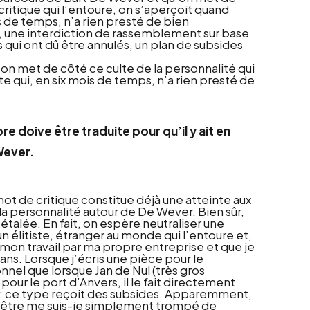
critique qui l’entoure, on s’aperçoit quand
s de temps, n’a rien presté de bien
ot, une interdiction de rassemblement sur base
qui ont dû être annulés, un plan de subsides
’on met de côté ce culte de la personnalité qui
te qui, en six mois de temps, n’a rien presté de
e doive être traduite pour qu’il y ait en
Wever.
mot de critique constitue déjà une atteinte aux
la personnalité autour de De Wever. Bien sûr,
 étalée. En fait, on espère neutraliser une
un élitiste, étranger au monde qui l’entoure et,
 mon travail par ma propre entreprise et que je
ans. Lorsque j’écris une pièce pour le
nnel que lorsque Jan de Nul (très gros
our le port d’Anvers, il le fait directement
lui: ce type reçoit des subsides. Apparemment,
eut-être me suis-je simplement trompé de