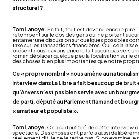
structurel ?
Tom Lanoye.
En fait, tout est devenu encore pire. 
retombent sur le dos des gens qui ne portent auc
entamer une discussion sur quelques possibles c
taxe sur les transactions financières. Oui, cela laiss
présent nous n’avons encore fait aucun pas vers un
roman déplacer quelque peu la focalisation sur le d
des choses bien plus importantes que notre propr
Ce « propre nombril » nous amène au nationalis
interview dans La Libre a fait beaucoup de bruit 
qu’Anvers n’est pas bien servie avec un bourgme
de parti, député au Parlement flamand et bourg
« amateur et populiste ».
Tom Lanoye.
On a surtout tiré de cette interview 
spectacle. Des choses ont parfois aussi délibérémen
réellement dit, je ne le retire pas. Si on examine 