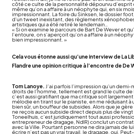
côté ce culte de la personnalité dépourvu d’esprit 
même qu’on a affaire à un néophyte qui, en six moi
impressionnant. La foire du Sinksen, le dossier fo
d’un tweet inexistant, des règlements xénophobes 
artistiques qui a été retiré le lendemain…
« Si on examine le parcours de Bart De Wever et qu
l’entoure, on s’aperçoit qu’on a affaire à un néophy
bien impressionnant. »
Cela vous étonne aussi qu’une interview de La Libr
Flandre une opinion critique à l’encontre de De 
Tom Lanoye.
J’ai parfois l’impression qu’un demi-
droits de l’homme, tellement est grand le culte de 
c’est aussi gratifiant que ma critique soit largement
mélodie en tirant sur le pianiste, en me réduisant à 
bien sûr, un bouffeur de subsides. Alors que je gère
ne reçois aucun subside direct depuis plus de vingt 
Toneelhuis, c’est juridiquement tout aussi professio
entrepreneur de dragage, NdlR) conclut un contrat p
avec la Ville. Pourtant personne ne dira jamais de 
écrire n’est pas un vrai travail, le dragage, oui. P