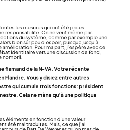
Toutes les mesures qui ont été prises
une responsabilité. On ne veut même pas
orrections du système, comme par exemple une
e alors bien sûr peu d’espoir, puisque jusqu’à
e amélioration. Pour ma part, j’espère avec ce
ébat identitaire vers une discussion de fond,
e nombril.
me flamand de la N-VA. Votre récente
en Flandre. Vous y disiez entre autres
stre qui cumule trois fonctions: président
mestre. Cela ne mène qu’à une politique
des éléments en fonction d’une valeur
t été mal traduites. Mais, ce que j’ai
le parcours de Bart De Wever et qu’on met de