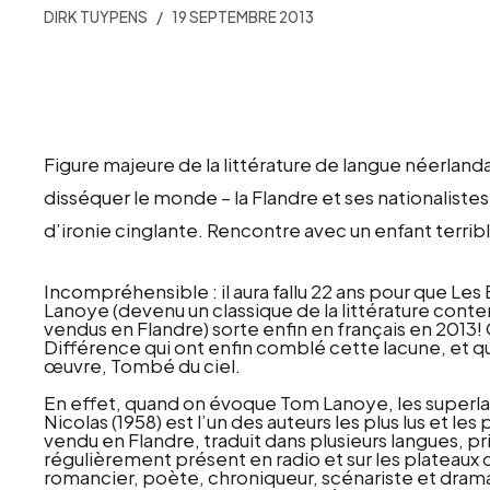
DIRK TUYPENS
19 SEPTEMBRE 2013
Figure majeure de la littérature de langue néerland
disséquer le monde – la Flandre et ses nationalistes
d’ironie cinglante. Rencontre avec un enfant terribl
Incompréhensible : il aura fallu 22 ans pour que L
Lanoye (devenu un classique de la littérature con
vendus en Flandre) sorte enfin en français en 2013!
Différence qui ont enfin comblé cette lacune, et qu
œuvre, Tombé du ciel.
En effet, quand on évoque Tom Lanoye, les superlat
Nicolas (1958) est l’un des auteurs les plus lus et le
vendu en Flandre, traduit dans plusieurs langues, pr
régulièrement présent en radio et sur les plateaux 
romancier, poète, chroniqueur, scénariste et dram