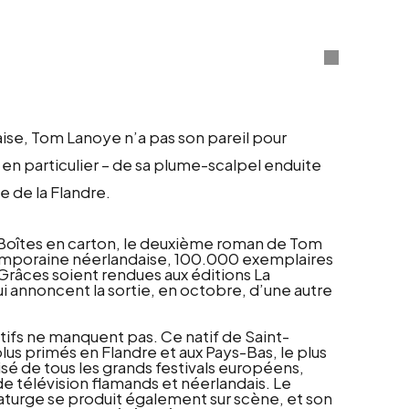
aise, Tom Lanoye n’a pas son pareil pour
 en particulier – de sa plume-scalpel enduite
e de la Flandre.
es Boîtes en carton, le deuxième roman de Tom
temporaine néerlandaise, 100.000 exemplaires
 Grâces soient rendues aux éditions La
i annoncent la sortie, en octobre, d’une autre
ifs ne manquent pas. Ce natif de Saint-
s plus primés en Flandre et aux Pays-Bas, le plus
isé de tous les grands festivals européens,
de télévision flamands et néerlandais. Le
aturge se produit également sur scène, et son