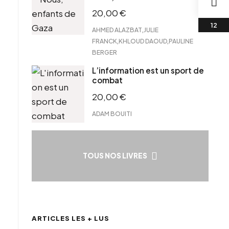
20,00
€
,
AHMED ALAZBAT
JULIE
,
,
FRANCK
KHLOUD DAOUD
PAULINE
BERGER
L’information est un sport de
combat
20,00
€
ADAM BOUITI
TOUS NOS LIVRES
ARTICLES LES + LUS