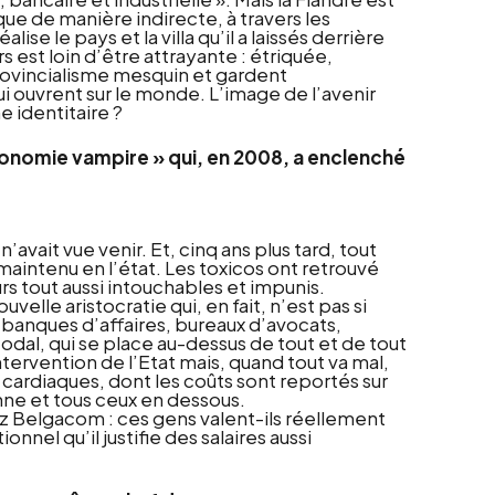
e de manière indirecte, à travers les
se le pays et la villa qu’il a laissés derrière
irs est loin d’être attrayante : étriquée,
ovincialisme mesquin et gardent
 ouvrent sur le monde. L’image de l’avenir
 identitaire ?
onomie vampire » qui, en 2008, a enclenché
avait vue venir. Et, cinq ans plus tard, tout
aintenu en l’état. Les toxicos ont retrouvé
rs tout aussi intouchables et impunis.
elle aristocratie qui, en fait, n’est pas si
 banques d’affaires, bureaux d’avocats,
odal, qui se place au-dessus de tout et de tout
tervention de l’Etat mais, quand tout va mal,
es cardiaques, dont les coûts sont reportés sur
enne et tous ceux en dessous.
ez Belgacom : ces gens valent-ils réellement
nnel qu’il justifie des salaires aussi