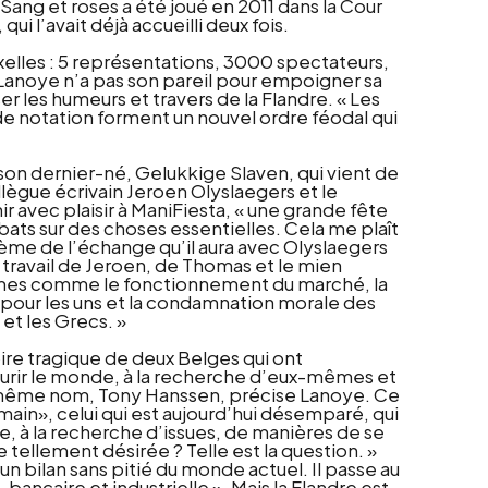
ang et roses a été joué en 2011 dans la Cour
ui l’avait déjà accueilli deux fois.
Bruxelles : 5 représentations, 3000 spectateurs,
 Lanoye n’a pas son pareil pour empoigner sa
r les humeurs et travers de la Flandre.
« Les
e notation forment un nouvel ordre féodal qui
on dernier-né, Gelukkige Slaven, qui vient de
llègue écrivain Jeroen Olyslaegers et le
 avec plaisir à ManiFiesta, « une grande fête
ébats sur des choses essentielles. Cela me plaît
ème de l’échange qu’il aura avec Olyslaegers
 le travail de Jeroen, de Thomas et le mien
hèmes comme le fonctionnement du marché, la
té pour les uns et la condamnation morale des
et les Grecs. »
ire tragique de deux Belges qui ont
courir le monde, à la recherche d’eux-mêmes et
e même nom, Tony Hanssen, précise Lanoye. Ce
ain», celui qui est aujourd’hui désemparé, qui
, à la recherche d’issues, de manières de se
e tellement désirée ? Telle est la question. »
n bilan sans pitié du monde actuel. Il passe au
, bancaire et industrielle ». Mais la Flandre est