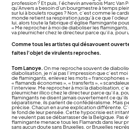
profession ? Et puis, l’échevin anversois Marc Van 
qu’Anvers a besoin d’un bourgmestre à temps plein. 
sur lui à boulets rouges ? Non, c’est comme le cardin
monde retient sa respiration jusqu’à ce que l’odeur
lui, alors toute la fabrique d’église flamingante pouss
« Me reprocher à moi de diaboliser les flamingants,
va pleurnicher chez le directeur parce qu’il a, pour 
Comme tous les artistes qui désavouent ouverte
faites l’objet de virulents reproches.
Tom Lanoye.
On me reproche souvent de diaboliser
diabolisation, je n’ai pas l’impression que c’est m
de flamingants, enlevez les mots « francophones », « P
« flamands économes », « transferts », « scandaleux » 
l’interview. Me reprocher à moi la diabolisation, c’
pleurnicher illico chez le directeur parce qu’il a, pou
flamingants ne disent jamais ouvertement ce qu’ils
séparatisme, ils parlent de confédéralisme. Mais p
précise. Chacun en a une explication différente. C
le fond de leur pensée. Cette hypocrisie est irrit
ne veulent pas se débarrasser de la Belgique. Pas é
flamingante menace tous les Flamands dans leur pr
sans aucun doute sans Bruxelles, or Bruxelles rep