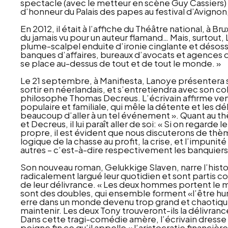
spectacle (avec le metteur en scène Guy Cassiers) S
d’honneur du Palais des papes au festival d’Avignon, q
En 2012, il était à l’affiche du Théâtre national, à 
du jamais vu pour un auteur flamand… Mais, surtout,
plume-scalpel enduite d’ironie cinglante et désosse
banques d’affaires, bureaux d’avocats et agences d
se place au-dessus de tout et de tout le monde. »
Le 21 septembre, à Manifiesta, Lanoye présentera s
sortir en néerlandais, et s’entretiendra avec son co
philosophe Thomas Decreus. L’écrivain affirme venir
populaire et familiale, qui mêle la détente et les d
beaucoup d’aller à un tel événement ». Quant au th
et Decreus, il lui paraît aller de soi: « Si on regarde
propre, il est évident que nous discuterons de t
logique de la chasse au profit, la crise, et l’impuni
autres – c’est-à-dire respectivement les banquiers 
Son nouveau roman, Gelukkige Slaven, narre l’histo
radicalement largué leur quotidien et sont partis 
de leur délivrance. « Les deux hommes portent l
sont des doubles, qui ensemble forment «l’être hum
erre dans un monde devenu trop grand et chaotique
maintenir. Les deux Tony trouveront-ils la délivranc
Dans cette tragi-comédie amère, l’écrivain dresse u
peigne fin ce qu’il appelle « l’aristocratie financière