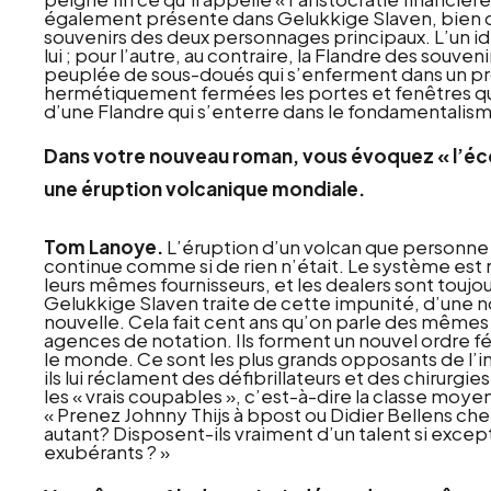
également présente dans Gelukkige Slaven, bien qu
souvenirs des deux personnages principaux. L’un idéali
lui ; pour l’autre, au contraire, la Flandre des souven
peuplée de sous-doués qui s’enferment dans un pr
hermétiquement fermées les portes et fenêtres qui
d’une Flandre qui s’enterre dans le fondamentalisme
Dans votre nouveau roman, vous évoquez « l’éc
une éruption volcanique mondiale.
Tom Lanoye.
L’éruption d’un volcan que personne n’
continue comme si de rien n’était. Le système est m
leurs mêmes fournisseurs, et les dealers sont toujou
Gelukkige Slaven traite de cette impunité, d’une nouv
nouvelle. Cela fait cent ans qu’on parle des mêmes
agences de notation. Ils forment un nouvel ordre fé
le monde. Ce sont les plus grands opposants de l’in
ils lui réclament des défibrillateurs et des chirurgi
les « vrais coupables », c’est-à-dire la classe moy
« Prenez Johnny Thijs à bpost ou Didier Bellens ch
autant? Disposent-ils vraiment d’un talent si exceptio
exubérants ? »