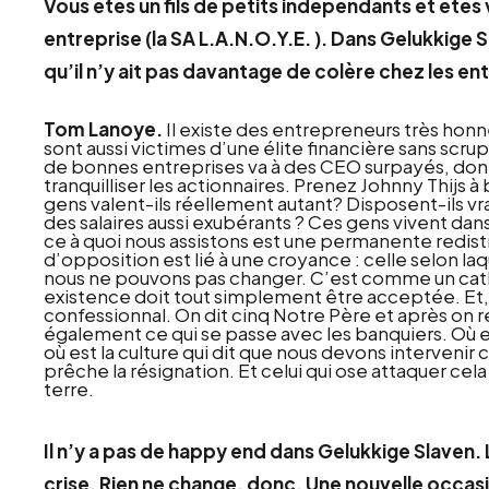
Vous êtes un fils de petits indépendants et êt
entreprise (la SA L.A.N.O.Y.E. ). Dans Gelukkig
qu’il n’y ait pas davantage de colère chez les e
Tom Lanoye.
Il existe des entrepreneurs très honnê
sont aussi victimes d’une élite financière sans scru
de bonnes entreprises va à des CEO surpayés, dont 
tranquilliser les actionnaires. Prenez Johnny Thijs 
gens valent-ils réellement autant? Disposent-ils vrai
des salaires aussi exubérants ? Ces gens vivent dans 
ce à quoi nous assistons est une permanente redistri
d’opposition est lié à une croyance : celle selon 
nous ne pouvons pas changer. C’est comme un catho
existence doit tout simplement être acceptée. Et,
confessionnal. On dit cinq Notre Père et après on r
également ce qui se passe avec les banquiers. Où est
où est la culture qui dit que nous devons intervenir
prêche la résignation. Et celui qui ose attaquer cela 
terre.
Il n’y a pas de happy end dans Gelukkige Slaven.
crise. Rien ne change, donc. Une nouvelle occ