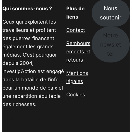
Nous
Qui sommes-nous ?
Plus de
soutenir
liens
Ceux qui exploitent les
travailleurs et profitent
Contact
Notre
des guerres financent
Rembours
newslet
également les grands
ements et
ter
médias. C’est pourquoi
retours
depuis 2004,
Investig’Action est engagé
Mentions
dans la bataille de l’info
légales
pour un monde de paix et
Cookies
une répartition équitable
des richesses.
Facebook
Twitter
Instagram
YouTube
TikTok
Telegram
Lien