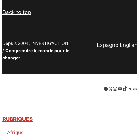
Back to top
Depuis 2004, INVESTIG’ACTION
Espagnol
English
/
Comprendre le monde pour le
changer
Facebook
LinkedIn
Instagram
YouTube
TikTok
Tele
Lie
RUBRIQUES
Afrique