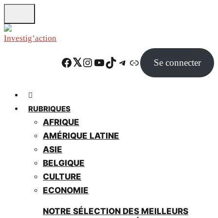
Skip
to
main
content
Facebook
Twitter
Instagram
YouTube
TikTok
Telegram
Lien
Se connecter
RUBRIQUES
AFRIQUE
AMÉRIQUE LATINE
ASIE
BELGIQUE
CULTURE
ECONOMIE
NOTRE SÉLECTION DES MEILLEURS