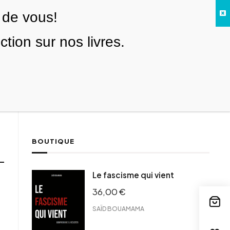
 de vous!
Facebook
Twitter
Instagram
YouTube
TikTok
Telegram
Lien
SE CONNECTER
ion sur nos livres.
Search everything...
NOUS SOUTENIR
BOUTIQUE
Le fascisme qui vient
36,00
€
SAÏD BOUAMAMA