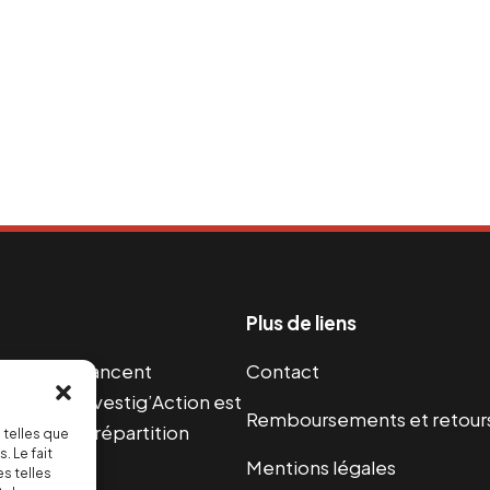
Plus de liens
s guerres financent
Contact
s 2004, Investig’Action est
Remboursements et retour
paix et une répartition
 telles que
. Le fait
Mentions légales
s telles