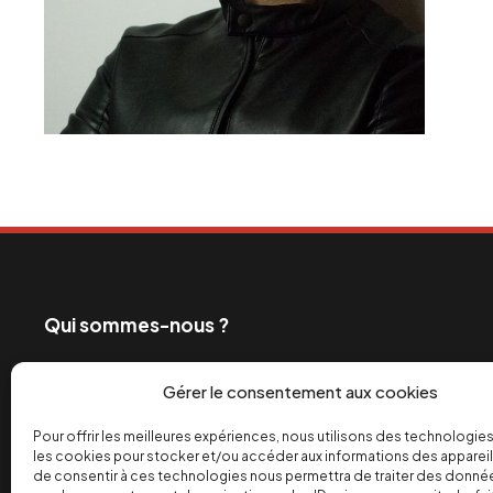
Qui sommes-nous ?
Ceux qui exploitent les travailleurs et profitent de
Gérer le consentement aux cookies
également les grands médias. C’est pourquoi depui
engagé dans la bataille de l’info pour un monde de 
Pour offrir les meilleures expériences, nous utilisons des technologies
les cookies pour stocker et/ou accéder aux informations des appareils
équitable des richesses.
de consentir à ces technologies nous permettra de traiter des donnée