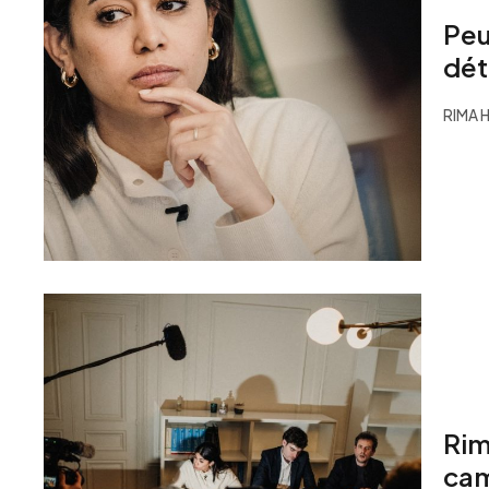
Peu
dét
RIMA 
Rim
cam