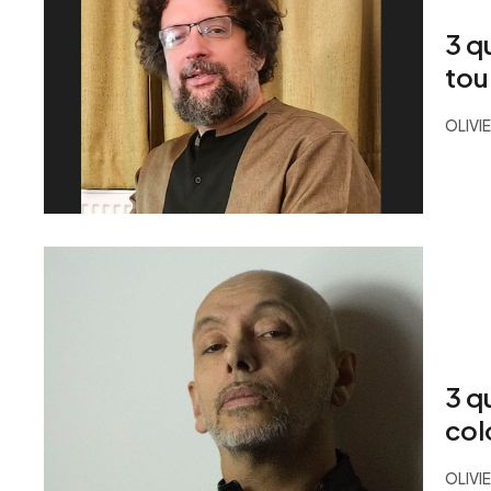
3 q
tou
OLIVI
3 q
col
OLIVI