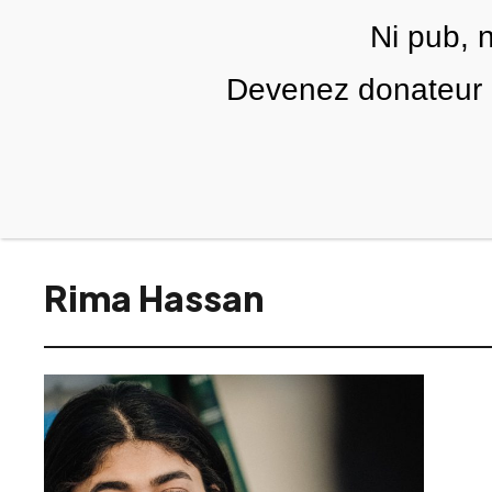
Skip to main content
Ni pub, 
FR
Devenez donateur m
RUBRIQUES
TÉLÉ PALESTINE
VIDÉOS
Rima Hassan