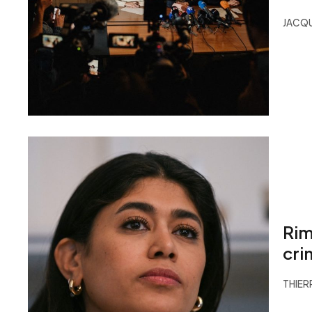
JACQ
Rim
cri
THIER