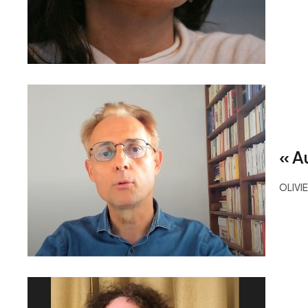
« A
OLIVI