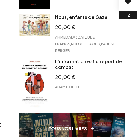
Nous, enfants de Gaza
20,00
€
,
AHMED ALAZBAT
JULIE
,
,
FRANCK
KHLOUD DAOUD
PAULINE
BERGER
L’information est un sport de
combat
20,00
€
ADAM BOUITI
t
TOUS NOS LIVRES